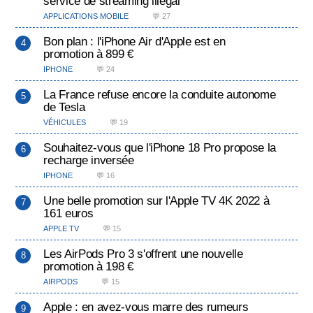
service de streaming illégal
APPLICATIONS MOBILE
💬 27
Bon plan : l'iPhone Air d'Apple est en
promotion à 899 €
IPHONE
💬 24
La France refuse encore la conduite autonome
de Tesla
VÉHICULES
💬 19
Souhaitez-vous que l'iPhone 18 Pro propose la
recharge inversée
IPHONE
💬 16
Une belle promotion sur l'Apple TV 4K 2022 à
161 euros
APPLE TV
💬 15
Les AirPods Pro 3 s'offrent une nouvelle
promotion à 198 €
AIRPODS
💬 15
Apple : en avez-vous marre des rumeurs