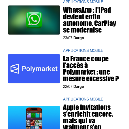
APPLICATIONS MOBILE
WhatsApp : l'iPad
devient enfin
autonome, CarPlay
se modernise
23/07
Dargo
APPLICATIONS MOBILE
La France coupe
l'accès à
Polymarket : une
mesure excessive ?
22/07
Dargo
APPLICATIONS MOBILE
Apple Invitations
s'enrichit encore,
mais qui va
vraiment s'en