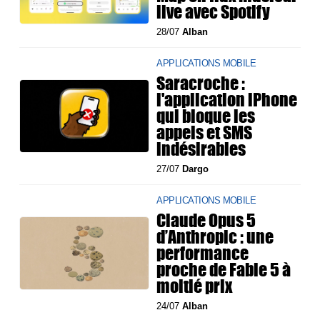
live avec Spotify
28/07
Alban
APPLICATIONS MOBILE
Saracroche :
l'application iPhone
qui bloque les
appels et SMS
indésirables
27/07
Dargo
APPLICATIONS MOBILE
Claude Opus 5
d’Anthropic : une
performance
proche de Fable 5 à
moitié prix
24/07
Alban