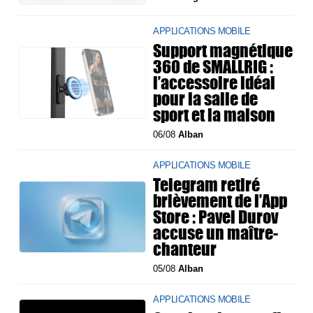
APPLICATIONS MOBILE
Support magnétique
360 de SMALLRIG :
l’accessoire idéal
pour la salle de
sport et la maison
06/08
Alban
APPLICATIONS MOBILE
Telegram retiré
brièvement de l’App
Store : Pavel Durov
accuse un maître-
chanteur
05/08
Alban
APPLICATIONS MOBILE