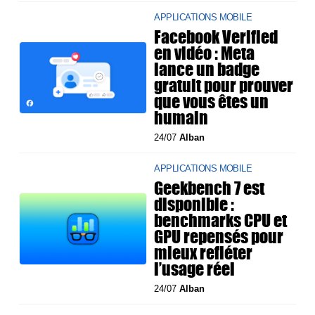
APPLICATIONS MOBILE
Facebook Verified
en vidéo : Meta
lance un badge
gratuit pour prouver
que vous êtes un
humain
24/07
Alban
APPLICATIONS MOBILE
Geekbench 7 est
disponible :
benchmarks CPU et
GPU repensés pour
mieux refléter
l’usage réel
24/07
Alban