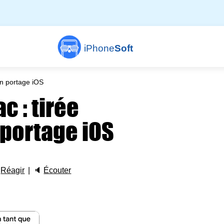
iPhone
Soft
un portage iOS
c : tirée
 portage iOS

Réagir
🔈
Écouter