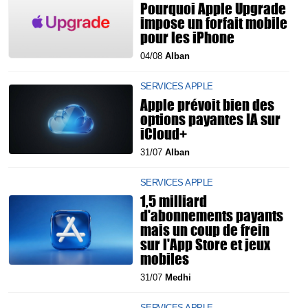
Pourquoi Apple Upgrade
impose un forfait mobile
pour les iPhone
04/08
Alban
SERVICES APPLE
Apple prévoit bien des
options payantes IA sur
iCloud+
31/07
Alban
SERVICES APPLE
1,5 milliard
d'abonnements payants
mais un coup de frein
sur l'App Store et jeux
mobiles
31/07
Medhi
SERVICES APPLE