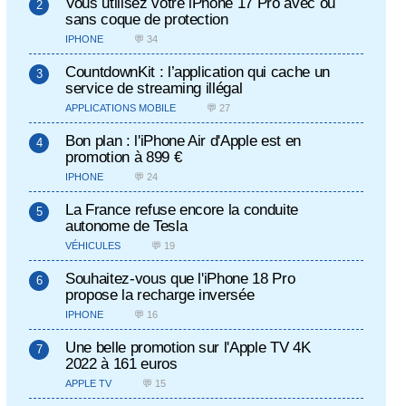
Vous utilisez votre iPhone 17 Pro avec ou
sans coque de protection
IPHONE
💬 34
CountdownKit : l’application qui cache un
service de streaming illégal
APPLICATIONS MOBILE
💬 27
Bon plan : l'iPhone Air d'Apple est en
promotion à 899 €
IPHONE
💬 24
La France refuse encore la conduite
autonome de Tesla
VÉHICULES
💬 19
Souhaitez-vous que l'iPhone 18 Pro
propose la recharge inversée
IPHONE
💬 16
Une belle promotion sur l'Apple TV 4K
2022 à 161 euros
APPLE TV
💬 15