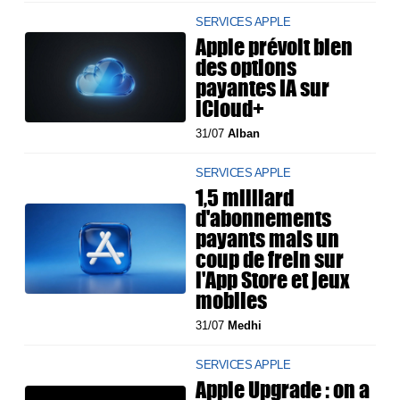
SERVICES APPLE
Apple prévoit bien
des options
payantes IA sur
iCloud+
31/07
Alban
SERVICES APPLE
1,5 milliard
d'abonnements
payants mais un
coup de frein sur
l'App Store et jeux
mobiles
31/07
Medhi
SERVICES APPLE
Apple Upgrade : on a