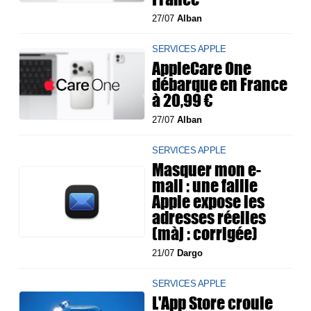
27/07
Alban
SERVICES APPLE
AppleCare One
débarque en France
à 20,99 €
27/07
Alban
SERVICES APPLE
Masquer mon e-
mail : une faille
Apple expose les
adresses réelles
(màj : corrigée)
21/07
Dargo
SERVICES APPLE
L'App Store croule