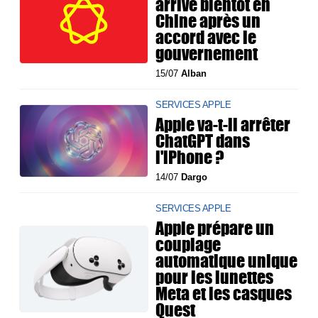
arrive bientôt en
Chine après un
accord avec le
gouvernement
15/07
Alban
SERVICES APPLE
Apple va-t-il arrêter
ChatGPT dans
l'iPhone ?
14/07
Dargo
SERVICES APPLE
Apple prépare un
couplage
automatique unique
pour les lunettes
Meta et les casques
Quest