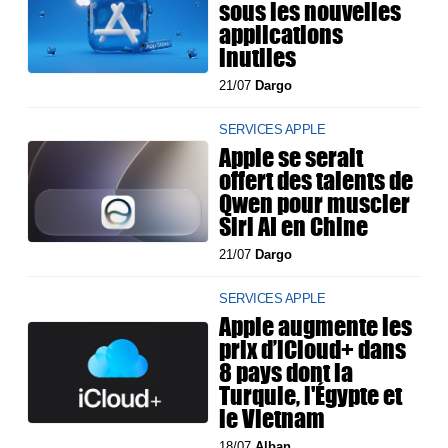
sous les nouvelles
applications
inutiles
21/07
Dargo
SERVICES APPLE
Apple se serait
offert des talents de
Qwen pour muscler
Siri AI en Chine
21/07
Dargo
SERVICES APPLE
Apple augmente les
prix d’iCloud+ dans
8 pays dont la
Turquie, l'Égypte et
le Vietnam
18/07
Alban