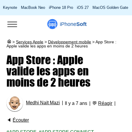
Keynote
MacBook Neo
iPhone 18 Pro
iOS 27
MacOS Golden Gate
iPhone
Soft
>
Services Apple
>
Développement mobile
>
App Store :
Apple valide les apps en moins de 2 heures
App Store : Apple
valide les apps en
moins de 2 heures
Medhi Naït Mazi
Il y a 7 ans
💬
Réagir
🔈
Écouter