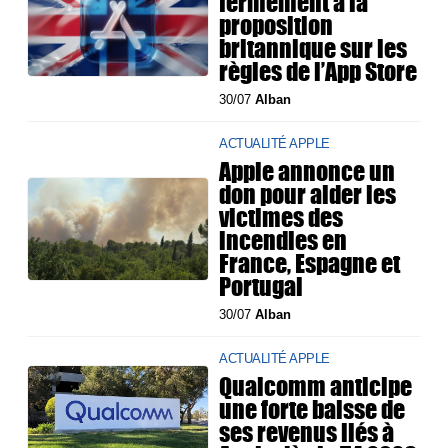
fermement à la
proposition
britannique sur les
règles de l’App Store
30/07
Alban
ACTUALITÉ APPLE
Apple annonce un
don pour aider les
victimes des
incendies en
France, Espagne et
Portugal
30/07
Alban
ACTUALITÉ APPLE
Qualcomm anticipe
une forte baisse de
ses revenus liés à