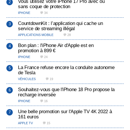
Vous utilisez votre iPhone 17 Pro avec ou
sans coque de protection
IPHONE
💬 34
CountdownKit : l’application qui cache un
service de streaming illégal
APPLICATIONS MOBILE
💬 28
Bon plan : l'iPhone Air d'Apple est en
promotion à 899 €
IPHONE
💬 24
La France refuse encore la conduite autonome
de Tesla
VÉHICULES
💬 19
Souhaitez-vous que l'iPhone 18 Pro propose la
recharge inversée
IPHONE
💬 16
Une belle promotion sur l'Apple TV 4K 2022 à
161 euros
APPLE TV
💬 15