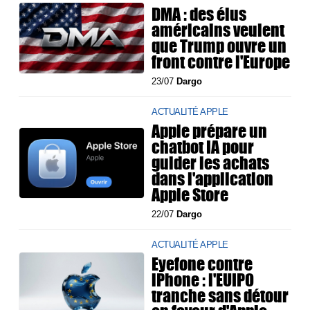
DMA : des élus
américains veulent
que Trump ouvre un
front contre l'Europe
23/07
Dargo
ACTUALITÉ APPLE
Apple prépare un
chatbot IA pour
guider les achats
dans l'application
Apple Store
22/07
Dargo
ACTUALITÉ APPLE
Eyefone contre
iPhone : l'EUIPO
tranche sans détour