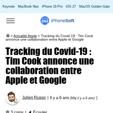
Keynote
MacBook Neo
iPhone 18 Pro
iOS 27
MacOS Golden Gate
iPhone
Soft
>
Actualité Apple
>
Tracking du Covid-19 : Tim Cook
annonce une collaboration entre Apple et Google
Tracking du Covid-19 :
Tim Cook annonce une
collaboration entre
Apple et Google
Julien Russo
Il y a 6 ans
(Màj il y a 6 ans)
💬
3 coms
🔈
Écouter