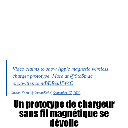
Video claims to show Apple magnetic wireless
charger prototype. More at
@9to5mac
pic.twitter.com/BDReuIIW4C
— Jordan Kahn (@JordanKahn)
September 17, 2020
Un prototype de chargeur
sans fil magnétique se
dévoile