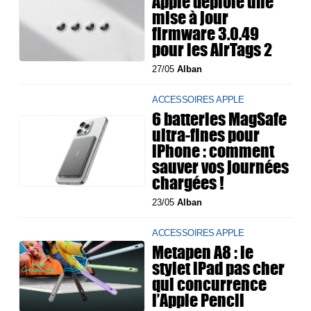
Apple déploie une
mise à jour
firmware 3.0.49
pour les AirTags 2
27/05
Alban
ACCESSOIRES APPLE
6 batteries MagSafe
ultra-fines pour
iPhone : comment
sauver vos journées
chargées !
23/05
Alban
ACCESSOIRES APPLE
Metapen A8 : le
stylet iPad pas cher
qui concurrence
l’Apple Pencil