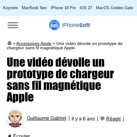
Keynote
MacBook Neo
iPhone 18 Pro
iOS 27
MacOS Golden Gate
iPhone
Soft
>
Accessoires Apple
>
Une vidéo dévoile un prototype de
chargeur sans fil magnétique Apple
Une vidéo dévoile un
prototype de chargeur
sans fil magnétique
Apple
Guillaume Gabriel
Il y a 6 ans
💬
Réagir
🔈
Écouter