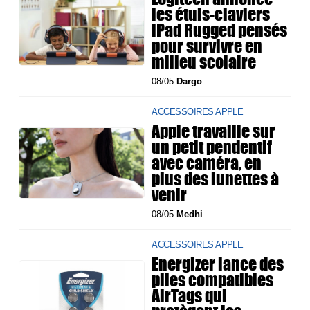
les étuis-claviers
iPad Rugged pensés
pour survivre en
milieu scolaire
08/05
Dargo
ACCESSOIRES APPLE
Apple travaille sur
un petit pendentif
avec caméra, en
plus des lunettes à
venir
08/05
Medhi
ACCESSOIRES APPLE
Energizer lance des
piles compatibles
AirTags qui