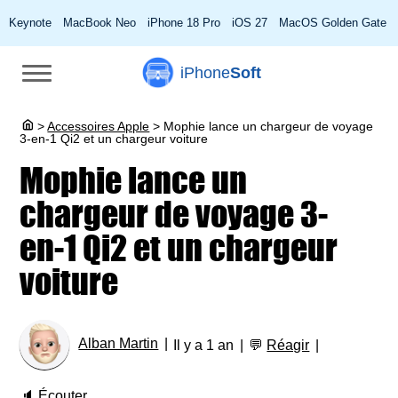
Keynote
MacBook Neo
iPhone 18 Pro
iOS 27
MacOS Golden Gate
iPhone
Soft
>
Accessoires Apple
>
Mophie lance un chargeur de voyage
3-en-1 Qi2 et un chargeur voiture
Mophie lance un
chargeur de voyage 3-
en-1 Qi2 et un chargeur
voiture
Alban Martin
Il y a 1 an
💬
Réagir
🔈
Écouter