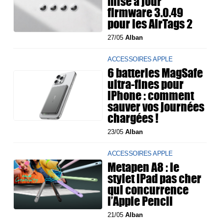
mise à jour
firmware 3.0.49
pour les AirTags 2
27/05
Alban
ACCESSOIRES APPLE
6 batteries MagSafe
ultra-fines pour
iPhone : comment
sauver vos journées
chargées !
23/05
Alban
ACCESSOIRES APPLE
Metapen A8 : le
stylet iPad pas cher
qui concurrence
l’Apple Pencil
21/05
Alban