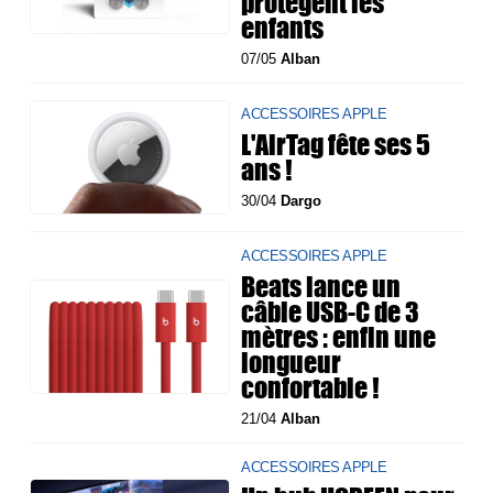
protègent les
enfants
07/05
Alban
ACCESSOIRES APPLE
L'AirTag fête ses 5
ans !
30/04
Dargo
ACCESSOIRES APPLE
Beats lance un
câble USB-C de 3
mètres : enfin une
longueur
confortable !
21/04
Alban
ACCESSOIRES APPLE