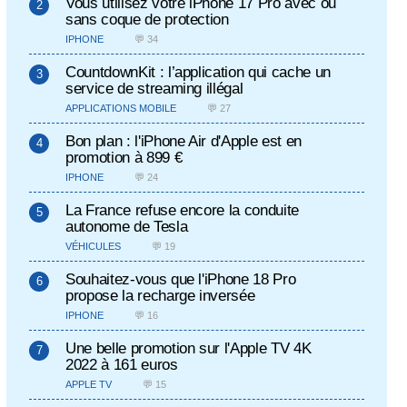
Vous utilisez votre iPhone 17 Pro avec ou
sans coque de protection
IPHONE
💬 34
CountdownKit : l’application qui cache un
service de streaming illégal
APPLICATIONS MOBILE
💬 27
Bon plan : l'iPhone Air d'Apple est en
promotion à 899 €
IPHONE
💬 24
La France refuse encore la conduite
autonome de Tesla
VÉHICULES
💬 19
Souhaitez-vous que l'iPhone 18 Pro
propose la recharge inversée
IPHONE
💬 16
Une belle promotion sur l'Apple TV 4K
2022 à 161 euros
APPLE TV
💬 15