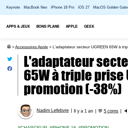
Keynote
MacBook Neo
iPhone 18 Pro
iOS 27
MacOS Golden Gate
APPS & JEUX
BONS PLANS
APPLE
GEEK
>
Accessoires Apple
>
L'adaptateur secteur UGREEN 65W à tripl
L'adaptateur sect
65W à triple prise
promotion (-38%)
Nadim Lefebvre
Il y a 1 an
💬
5 coms

CHARGEUR
IPHONE 16
PROMOTION