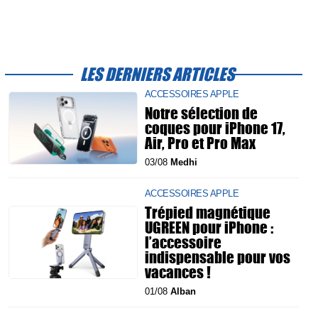
LES DERNIERS ARTICLES
ACCESSOIRES APPLE
Notre sélection de
coques pour iPhone 17,
Air, Pro et Pro Max
03/08
Medhi
ACCESSOIRES APPLE
Trépied magnétique
UGREEN pour iPhone :
l’accessoire
indispensable pour vos
vacances !
01/08
Alban