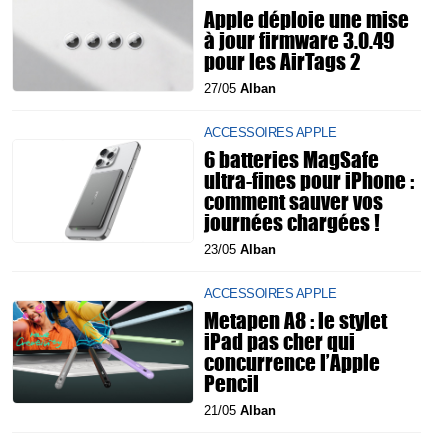
Apple déploie une mise
à jour firmware 3.0.49
pour les AirTags 2
27/05
Alban
ACCESSOIRES APPLE
6 batteries MagSafe
ultra-fines pour iPhone :
comment sauver vos
journées chargées !
23/05
Alban
ACCESSOIRES APPLE
Metapen A8 : le stylet
iPad pas cher qui
concurrence l’Apple
Pencil
21/05
Alban