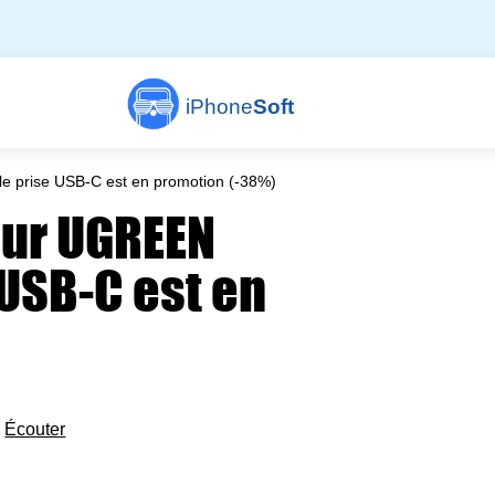
iPhone
Soft
e prise USB-C est en promotion (-38%)
eur UGREEN
 USB-C est en

Écouter