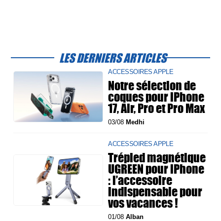
LES DERNIERS ARTICLES
ACCESSOIRES APPLE
Notre sélection de
coques pour iPhone
17, Air, Pro et Pro Max
03/08
Medhi
ACCESSOIRES APPLE
Trépied magnétique
UGREEN pour iPhone
: l’accessoire
indispensable pour
vos vacances !
01/08
Alban