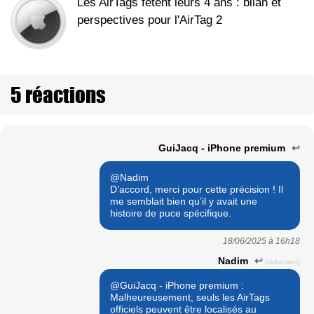
Les AirTags fêtent leurs 4 ans : bilan et
perspectives pour l'AirTag 2
5 réactions
GuiJacq - iPhone premium
↩
@Nadim
D’accord, merci pour cette précision ! Il
me semblait bien qu’il y avait une
histoire de puce spécifique.
18/06/2025 à
16h18
Nadim
↩
(rédacteur)
@GuiJacq - iPhone premium :
Malheureusement, seuls les AirTags
officiels peuvent être localisés au