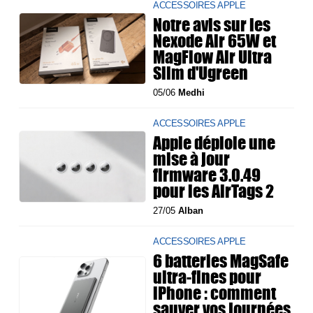
ACCESSOIRES APPLE
Notre avis sur les
Nexode Air 65W et
MagFlow Air Ultra
Slim d'Ugreen
05/06
Medhi
ACCESSOIRES APPLE
Apple déploie une
mise à jour
firmware 3.0.49
pour les AirTags 2
27/05
Alban
ACCESSOIRES APPLE
6 batteries MagSafe
ultra-fines pour
iPhone : comment
sauver vos journées