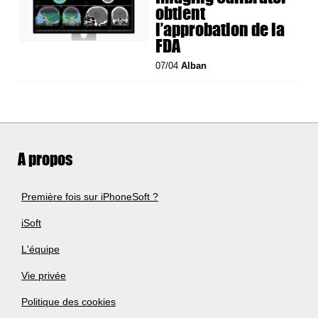
obtient
l’approbation de la
FDA
07/04
Alban
A propos
Première fois sur iPhoneSoft ?
iSoft
L'équipe
Vie privée
Politique des cookies