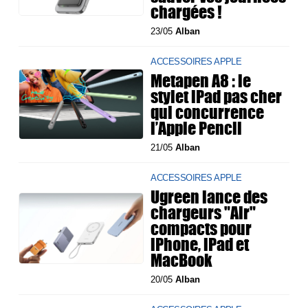
chargées !
23/05
Alban
ACCESSOIRES APPLE
Metapen A8 : le
stylet iPad pas cher
qui concurrence
l’Apple Pencil
21/05
Alban
ACCESSOIRES APPLE
Ugreen lance des
chargeurs "Air"
compacts pour
iPhone, iPad et
MacBook
20/05
Alban