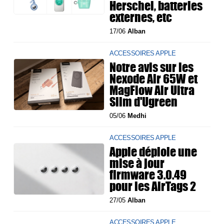
Herschel, batteries
externes, etc
17/06
Alban
ACCESSOIRES APPLE
Notre avis sur les
Nexode Air 65W et
MagFlow Air Ultra
Slim d'Ugreen
05/06
Medhi
ACCESSOIRES APPLE
Apple déploie une
mise à jour
firmware 3.0.49
pour les AirTags 2
27/05
Alban
ACCESSOIRES APPLE