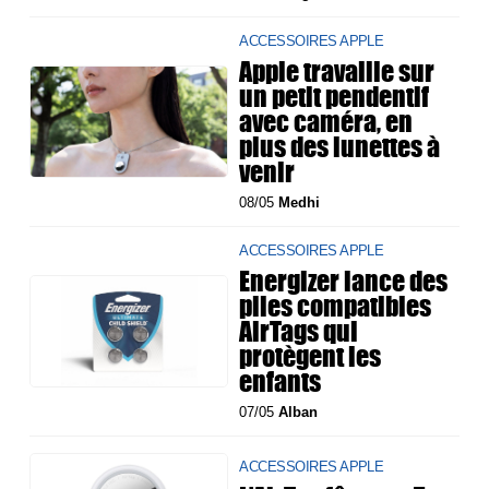
ACCESSOIRES APPLE
Apple travaille sur
un petit pendentif
avec caméra, en
plus des lunettes à
venir
08/05
Medhi
ACCESSOIRES APPLE
Energizer lance des
piles compatibles
AirTags qui
protègent les
enfants
07/05
Alban
ACCESSOIRES APPLE