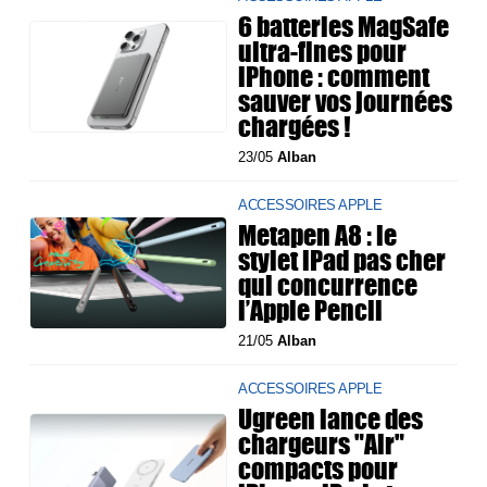
6 batteries MagSafe
ultra-fines pour
iPhone : comment
sauver vos journées
chargées !
23/05
Alban
ACCESSOIRES APPLE
Metapen A8 : le
stylet iPad pas cher
qui concurrence
l’Apple Pencil
21/05
Alban
ACCESSOIRES APPLE
Ugreen lance des
chargeurs "Air"
compacts pour