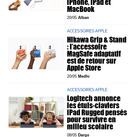
iPhone, iPad et
MacBook
20/05
Alban
ACCESSOIRES APPLE
Hikawa Grip & Stand
: l’accessoire
MagSafe adaptatif
est de retour sur
Apple Store
20/05
Medhi
ACCESSOIRES APPLE
Logitech annonce
les étuis-claviers
iPad Rugged pensés
pour survivre en
milieu scolaire
08/05
Dargo