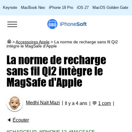
Keynote
MacBook Neo
iPhone 18 Pro
iOS 27
MacOS Golden Gate
iPhone
Soft
>
Accessoires Apple
>
La norme de recharge sans fil Qi2
intègre le MagSafe d'Apple
La norme de recharge
sans fil Qi2 intègre le
MagSafe d'Apple
Medhi Naït Mazi
Il y a 4 ans
💬
1 com
🔈
Écouter