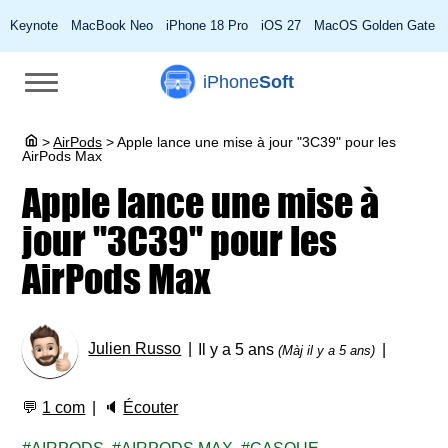
Keynote
MacBook Neo
iPhone 18 Pro
iOS 27
MacOS Golden Gate
iPhone
Soft
>
AirPods
>
Apple lance une mise à jour "3C39" pour les
AirPods Max
Apple lance une mise à
jour "3C39" pour les
AirPods Max
Julien Russo
Il y a 5 ans
(Màj il y a 5 ans)
💬
1 com
🔈
Écouter