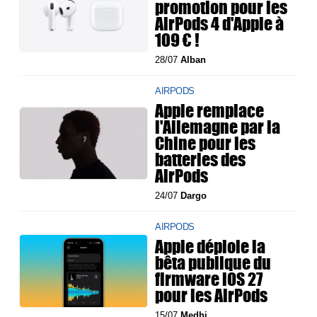
promotion pour les
AirPods 4 d'Apple à
109 € !
28/07
Alban
AIRPODS
Apple remplace
l'Allemagne par la
Chine pour les
batteries des
AirPods
24/07
Dargo
AIRPODS
Apple déploie la
bêta publique du
firmware iOS 27
pour les AirPods
15/07
Medhi