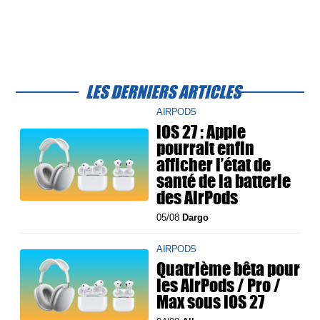
LES DERNIERS ARTICLES
AIRPODS
iOS 27 : Apple
pourrait enfin
afficher l’état de
santé de la batterie
des AirPods
05/08
Dargo
AIRPODS
Quatrième bêta pour
les AirPods / Pro /
Max sous iOS 27