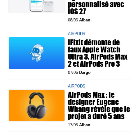
personnalisé avec
iOS 27
08/06
Alban
AIRPODS
iFixit démonte de
faux Apple Watch
Ultra 3, AirPods Max
2 et AirPods Pro 3
07/06
Dargo
AIRPODS
AirPods Max : le
designer Eugene
Whang révèle que le
projet a duré 5 ans
17/05
Alban