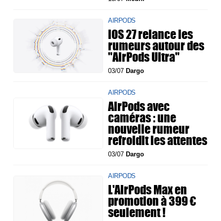
AIRPODS
iOS 27 relance les
rumeurs autour des
"AirPods Ultra"
03/07
Dargo
AIRPODS
AirPods avec
caméras : une
nouvelle rumeur
refroidit les attentes
03/07
Dargo
AIRPODS
L'AirPods Max en
promotion à 399 €
seulement !