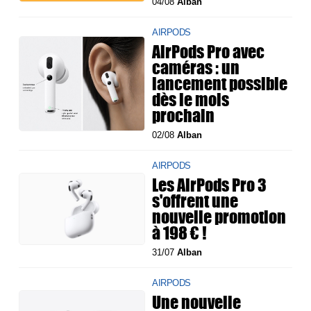
04/08
Alban
AIRPODS
AirPods Pro avec
caméras : un
lancement possible
dès le mois
prochain
02/08
Alban
AIRPODS
Les AirPods Pro 3
s'offrent une
nouvelle promotion
à 198 € !
31/07
Alban
AIRPODS
Une nouvelle