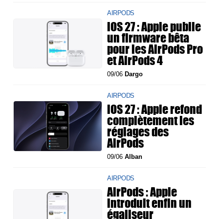
AIRPODS
iOS 27 : Apple publie
un firmware bêta
pour les AirPods Pro
et AirPods 4
09/06
Dargo
AIRPODS
iOS 27 : Apple refond
complètement les
réglages des
AirPods
09/06
Alban
AIRPODS
AirPods : Apple
introduit enfin un
égaliseur