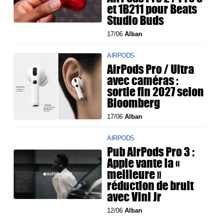
et 1B211 pour Beats
Studio Buds
17/06
Alban
AIRPODS
AirPods Pro / Ultra
avec caméras :
sortie fin 2027 selon
Bloomberg
17/06
Alban
AIRPODS
Pub AirPods Pro 3 :
Apple vante la «
meilleure »
réduction de bruit
avec Vini Jr
12/06
Alban