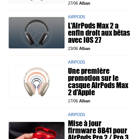
27/06
Alban
AIRPODS
L'AirPods Max 2 a
enfin droit aux bêtas
avec iOS 27
23/06
Alban
AIRPODS
Une première
promotion sur le
casque AirPods Max
2 d'Apple
17/06
Alban
AIRPODS
Mise à jour
firmware 8B41 pour
AirPods Pro 2 / Pro 3