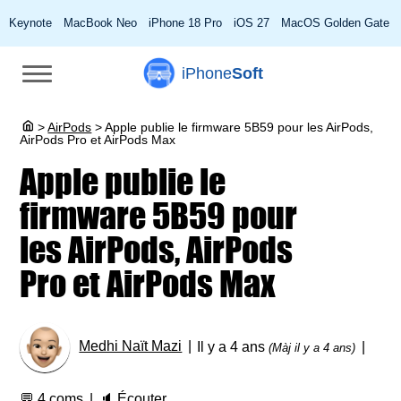
Keynote
MacBook Neo
iPhone 18 Pro
iOS 27
MacOS Golden Gate
iPhone
Soft
>
AirPods
>
Apple publie le firmware 5B59 pour les AirPods,
AirPods Pro et AirPods Max
Apple publie le
firmware 5B59 pour
les AirPods, AirPods
Pro et AirPods Max
Medhi Naït Mazi
Il y a 4 ans
(Màj il y a 4 ans)
💬
4 coms
🔈
Écouter