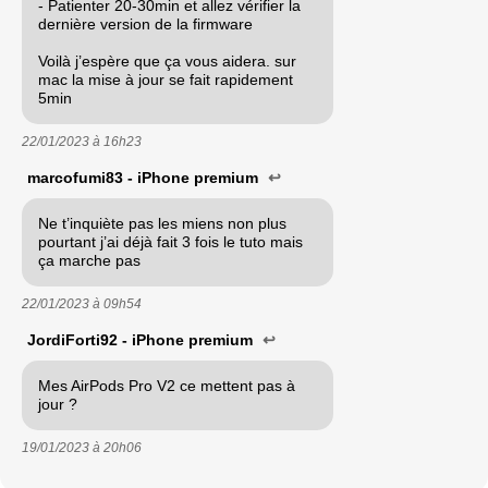
- Patienter 20-30min et allez vérifier la
dernière version de la firmware
Voilà j’espère que ça vous aidera. sur
mac la mise à jour se fait rapidement
5min
22/01/2023 à
16h23
marcofumi83 - iPhone premium
↩
Ne t’inquiète pas les miens non plus
pourtant j’ai déjà fait 3 fois le tuto mais
ça marche pas
22/01/2023 à
09h54
JordiForti92 - iPhone premium
↩
Mes AirPods Pro V2 ce mettent pas à
jour ?
19/01/2023 à
20h06