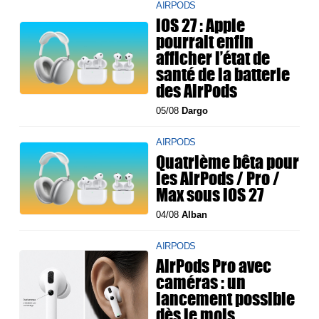
AIRPODS
iOS 27 : Apple
pourrait enfin
afficher l’état de
santé de la batterie
des AirPods
05/08
Dargo
AIRPODS
Quatrième bêta pour
les AirPods / Pro /
Max sous iOS 27
04/08
Alban
AIRPODS
AirPods Pro avec
caméras : un
lancement possible
dès le mois