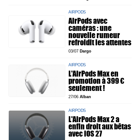
AIRPODS
AirPods avec
caméras : une
nouvelle rumeur
refroidit les attentes
03/07
Dargo
AIRPODS
L'AirPods Max en
promotion à 399 €
seulement !
27/06
Alban
AIRPODS
L'AirPods Max 2 a
enfin droit aux bêtas
avec iOS 27