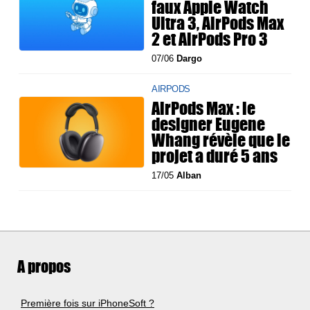
faux Apple Watch
Ultra 3, AirPods Max
2 et AirPods Pro 3
07/06
Dargo
AIRPODS
AirPods Max : le
designer Eugene
Whang révèle que le
projet a duré 5 ans
17/05
Alban
A propos
Première fois sur iPhoneSoft ?