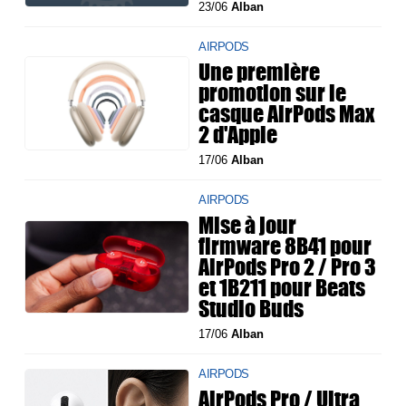
23/06
Alban
AIRPODS
Une première
promotion sur le
casque AirPods Max
2 d'Apple
17/06
Alban
AIRPODS
Mise à jour
firmware 8B41 pour
AirPods Pro 2 / Pro 3
et 1B211 pour Beats
Studio Buds
17/06
Alban
AIRPODS
AirPods Pro / Ultra