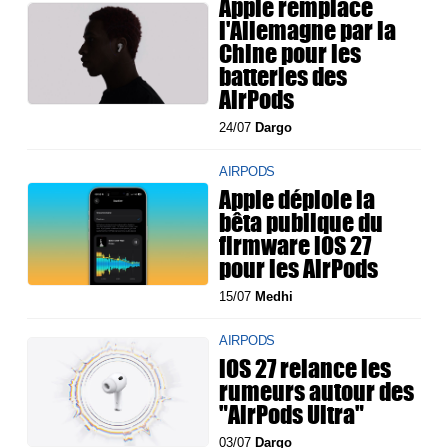
Apple remplace
l'Allemagne par la
Chine pour les
batteries des
AirPods
24/07
Dargo
AIRPODS
Apple déploie la
bêta publique du
firmware iOS 27
pour les AirPods
15/07
Medhi
AIRPODS
iOS 27 relance les
rumeurs autour des
"AirPods Ultra"
03/07
Dargo