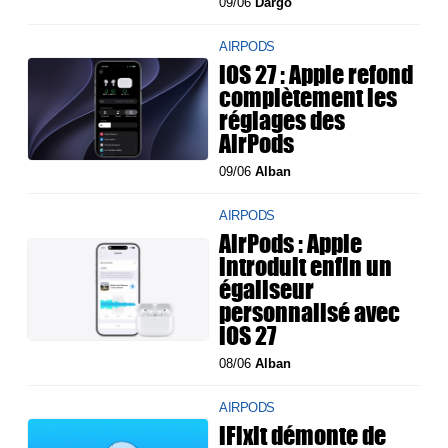
09/06
Dargo
AIRPODS
iOS 27 : Apple refond
complètement les
réglages des
AirPods
09/06
Alban
AIRPODS
AirPods : Apple
introduit enfin un
égaliseur
personnalisé avec
iOS 27
08/06
Alban
AIRPODS
iFixit démonte de