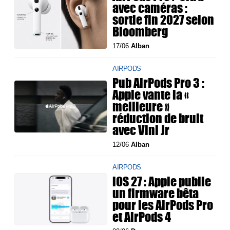
avec caméras :
sortie fin 2027 selon
Bloomberg
17/06
Alban
AIRPODS
Pub AirPods Pro 3 :
Apple vante la «
meilleure »
réduction de bruit
avec Vini Jr
12/06
Alban
AIRPODS
iOS 27 : Apple publie
un firmware bêta
pour les AirPods Pro
et AirPods 4