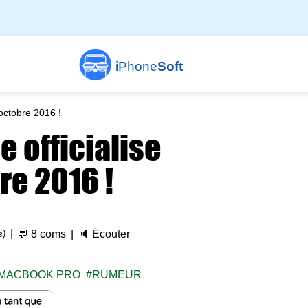
iPhone
Soft
 octobre 2016 !
e officialise
re 2016 !
💬
8 coms
🔈
Écouter
s)
MACBOOK PRO
RUMEUR