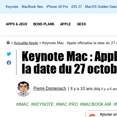
Keynote
MacBook Neo
iPhone 18 Pro
iOS 27
MacOS Golden Gate
APPS & JEUX
BONS PLANS
APPLE
GEEK
>
Actualité Apple
>
Keynote Mac : Apple officialise la date du 27
Keynote Mac : Appl
la date du 27 octob
Pierre Domenach
Il y a 10 ans
(Màj il y a 6 an
IMAC
KEYNOTE
MAC PRO
MACBOOK AIR