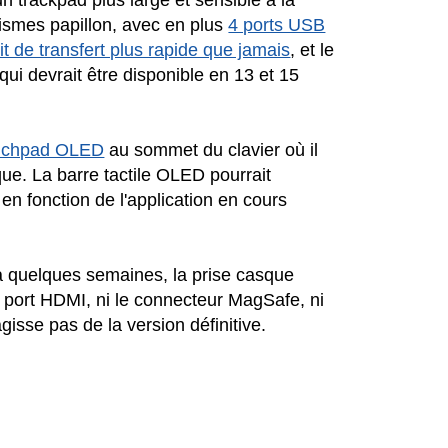
n trackpad plus large et sensible à la
nismes papillon, avec en plus
4 ports USB
t de transfert plus rapide que jamais
, et le
i devrait être disponible en 13 et 15
uchpad OLED
au sommet du clavier où il
ue. La barre tactile OLED pourrait
n fonction de l'application en cours
a quelques semaines, la prise casque
e port HDMI, ni le connecteur MagSafe, ni
agisse pas de la version définitive.