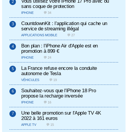
Vous utilisez votre iPhone 17 Pro avec ou
sans coque de protection
IPHONE
💬 34
CountdownKit : l’application qui cache un
service de streaming illégal
APPLICATIONS MOBILE
💬 27
Bon plan : l'iPhone Air d'Apple est en
promotion à 899 €
IPHONE
💬 24
La France refuse encore la conduite
autonome de Tesla
VÉHICULES
💬 19
Souhaitez-vous que l'iPhone 18 Pro
propose la recharge inversée
IPHONE
💬 16
Une belle promotion sur l'Apple TV 4K
2022 à 161 euros
APPLE TV
💬 15