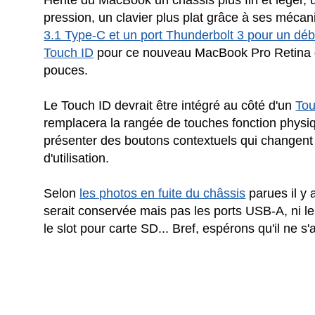
Hérité du MacBook un châssis plus fin et léger, u
pression, un clavier plus plat grâce à ses méca
3.1 Type-C et un port Thunderbolt 3 pour un débi
Touch ID
pour ce nouveau MacBook Pro Retina qu
pouces.
Le Touch ID devrait être intégré au côté d'un
To
remplacera la rangée de touches fonction physiq
présenter des boutons contextuels qui changent e
d'utilisation.
Selon
les photos en fuite du châssis
parues il y 
serait conservée mais pas les ports USB-A, ni l
le slot pour carte SD... Bref, espérons qu'il ne s'