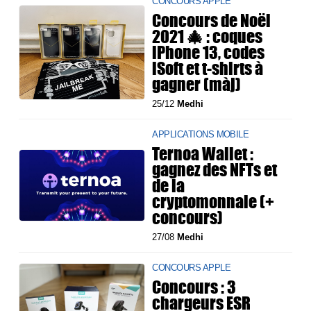
CONCOURS APPLE
Concours de Noël
2021 🎄 : coques
iPhone 13, codes
iSoft et t-shirts à
gagner (màj)
25/12
Medhi
APPLICATIONS MOBILE
Ternoa Wallet :
gagnez des NFTs et
de la
cryptomonnaie (+
concours)
27/08
Medhi
CONCOURS APPLE
Concours : 3
chargeurs ESR