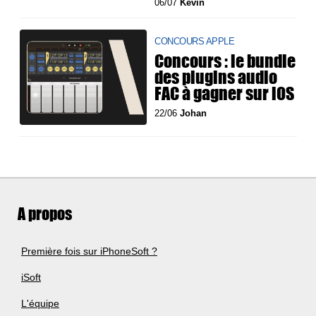
06/07
Kevin
CONCOURS APPLE
Concours : le bundle
des plugins audio
FAC à gagner sur iOS
22/06
Johan
A propos
Première fois sur iPhoneSoft ?
iSoft
L'équipe