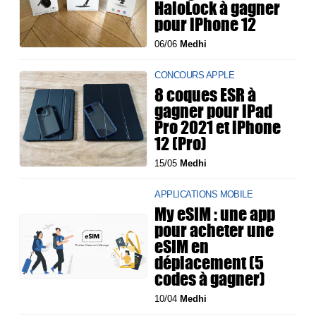
HaloLock à gagner
pour iPhone 12
06/06
Medhi
CONCOURS APPLE
8 coques ESR à
gagner pour iPad
Pro 2021 et iPhone
12 (Pro)
15/05
Medhi
APPLICATIONS MOBILE
My eSIM : une app
pour acheter une
eSIM en
déplacement (5
codes à gagner)
10/04
Medhi