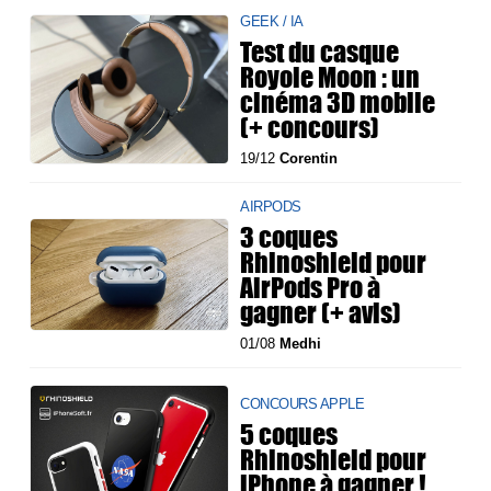
GEEK / IA
Test du casque
Royole Moon : un
cinéma 3D mobile
(+ concours)
19/12
Corentin
AIRPODS
3 coques
Rhinoshield pour
AirPods Pro à
gagner (+ avis)
01/08
Medhi
CONCOURS APPLE
5 coques
Rhinoshield pour
iPhone à gagner !