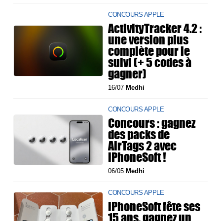
CONCOURS APPLE
ActivityTracker 4.2 :
une version plus
complète pour le
suivi (+ 5 codes à
gagner)
16/07
Medhi
CONCOURS APPLE
Concours : gagnez
des packs de
AirTags 2 avec
iPhoneSoft !
06/05
Medhi
CONCOURS APPLE
iPhoneSoft fête ses
15 ans, gagnez un