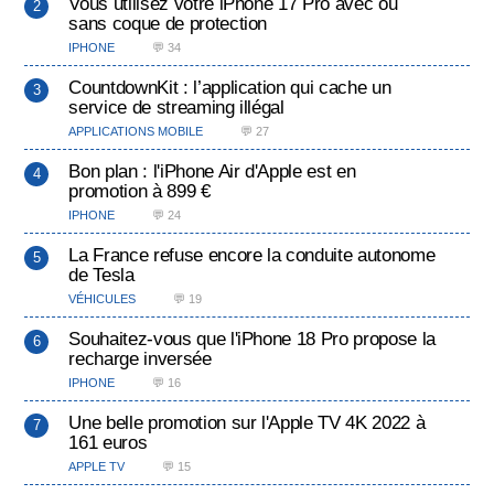
Vous utilisez votre iPhone 17 Pro avec ou
sans coque de protection
IPHONE
💬 34
CountdownKit : l’application qui cache un
service de streaming illégal
APPLICATIONS MOBILE
💬 27
Bon plan : l'iPhone Air d'Apple est en
promotion à 899 €
IPHONE
💬 24
La France refuse encore la conduite autonome
de Tesla
VÉHICULES
💬 19
Souhaitez-vous que l'iPhone 18 Pro propose la
recharge inversée
IPHONE
💬 16
Une belle promotion sur l'Apple TV 4K 2022 à
161 euros
APPLE TV
💬 15