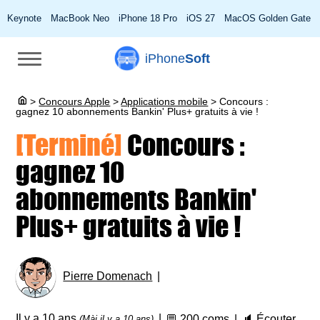
Keynote
MacBook Neo
iPhone 18 Pro
iOS 27
MacOS Golden Gate
iPhone
Soft
>
Concours Apple
>
Applications mobile
>
Concours :
gagnez 10 abonnements Bankin' Plus+ gratuits à vie !
[Terminé]
Concours :
gagnez 10
abonnements Bankin'
Plus+ gratuits à vie !
Pierre Domenach
Il y a 10 ans
💬
200 coms
🔈
Écouter
(Màj il y a 10 ans)