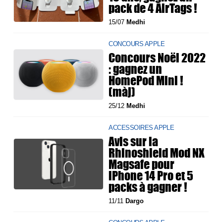
pack de 4 AirTags !
15/07
Medhi
CONCOURS APPLE
Concours Noël 2022
: gagnez un
HomePod Mini !
(màj)
25/12
Medhi
ACCESSOIRES APPLE
Avis sur la
Rhinoshield Mod NX
Magsafe pour
iPhone 14 Pro et 5
packs à gagner !
11/11
Dargo