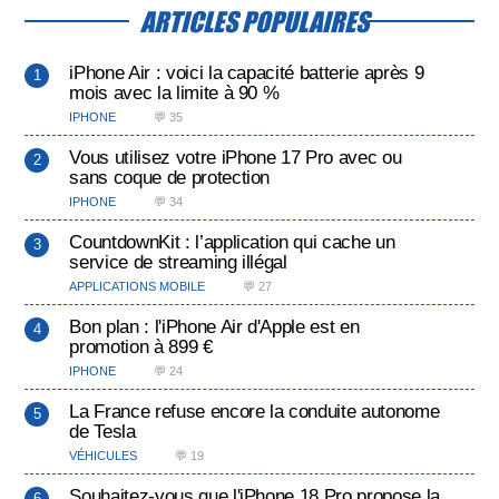
ARTICLES POPULAIRES
iPhone Air : voici la capacité batterie après 9
mois avec la limite à 90 %
IPHONE
💬 35
Vous utilisez votre iPhone 17 Pro avec ou
sans coque de protection
IPHONE
💬 34
CountdownKit : l’application qui cache un
service de streaming illégal
APPLICATIONS MOBILE
💬 27
Bon plan : l'iPhone Air d'Apple est en
promotion à 899 €
IPHONE
💬 24
La France refuse encore la conduite autonome
de Tesla
VÉHICULES
💬 19
Souhaitez-vous que l'iPhone 18 Pro propose la