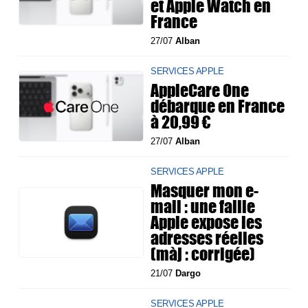
et Apple Watch en
France
27/07
Alban
SERVICES APPLE
AppleCare One
débarque en France
à 20,99 €
27/07
Alban
SERVICES APPLE
Masquer mon e-
mail : une faille
Apple expose les
adresses réelles
(màj : corrigée)
21/07
Dargo
SERVICES APPLE