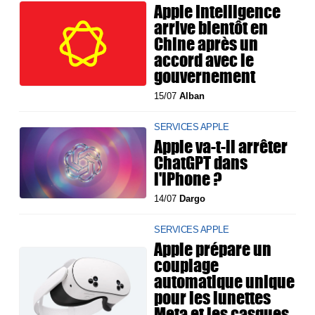
Apple Intelligence
arrive bientôt en
Chine après un
accord avec le
gouvernement
15/07
Alban
SERVICES APPLE
Apple va-t-il arrêter
ChatGPT dans
l'iPhone ?
14/07
Dargo
SERVICES APPLE
Apple prépare un
couplage
automatique unique
pour les lunettes
Meta et les casques