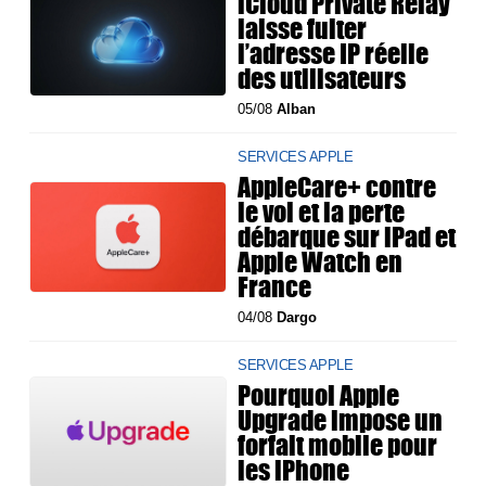
iCloud Private Relay
laisse fuiter
l’adresse IP réelle
des utilisateurs
05/08
Alban
SERVICES APPLE
AppleCare+ contre
le vol et la perte
débarque sur iPad et
Apple Watch en
France
04/08
Dargo
SERVICES APPLE
Pourquoi Apple
Upgrade impose un
forfait mobile pour
les iPhone