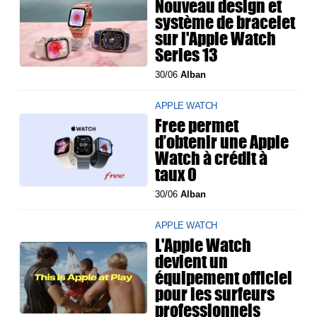
Nouveau design et
système de bracelet
sur l'Apple Watch
Series 13
30/06
Alban
APPLE WATCH
Free permet
d’obtenir une Apple
Watch à crédit à
taux 0
30/06
Alban
APPLE WATCH
L'Apple Watch
devient un
équipement officiel
pour les surfeurs
professionnels