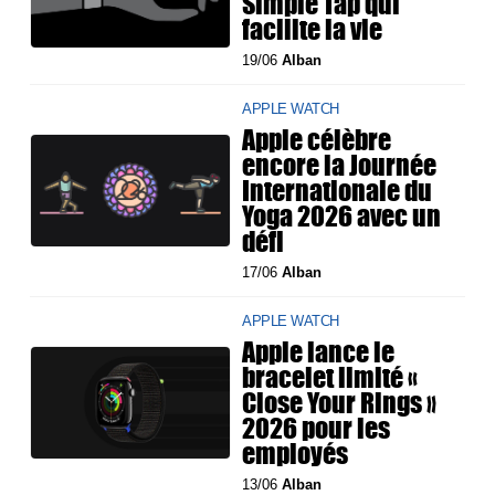
Simple Tap qui
facilite la vie
19/06
Alban
APPLE WATCH
Apple célèbre
encore la Journée
Internationale du
Yoga 2026 avec un
défi
17/06
Alban
APPLE WATCH
Apple lance le
bracelet limité «
Close Your Rings »
2026 pour les
employés
13/06
Alban