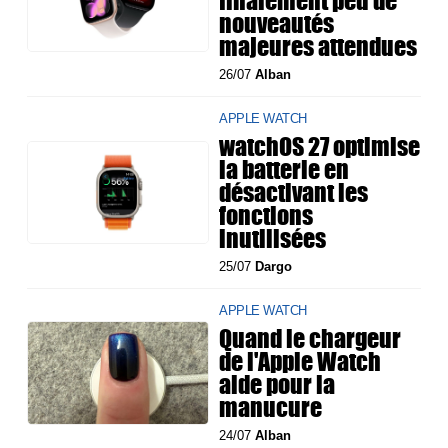
finalement peu de
nouveautés
majeures attendues
26/07
Alban
APPLE WATCH
watchOS 27 optimise
la batterie en
désactivant les
fonctions
inutilisées
25/07
Dargo
APPLE WATCH
Quand le chargeur
de l'Apple Watch
aide pour la
manucure
24/07
Alban