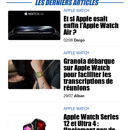
LES DERNIERS ARTICLES
APPLE WATCH
Et si Apple osait
enfin l'Apple Watch
Air ?
02/08
Dargo
APPLE WATCH
Granola débarque
sur Apple Watch
pour faciliter les
transcriptions de
réunions
29/07
Alban
APPLE WATCH
Apple Watch Series
12 et Ultra 4 :