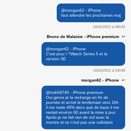
@morgan62 - iPhone
faut attendre les prochaines maj
16/02/2021 à
08h30
Bruno de Malaisie - iPhone premium
↩
@morgan62 - iPhone
C’est pour l ?Watch Series 5 et la
version SE
16/02/2021 à
03h48
morgan62 - iPhone
↩
@mdr68740 - iPhone premium
Oui genre je la recharge en fin de
journée et arrivé le lendemain vers 16h
il me reste 40% alors que de base il me
restait environ 60 avant la mise à jour.
Après je ne fait rien de ouf avec la
montre et ce n’est pas une cellulaire