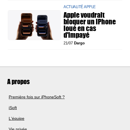
ACTUALITÉ APPLE
Apple voudrait
bloquer un iPhone
loué en cas
d'impayé
21/07
Dargo
A propos
Première fois sur iPhoneSoft ?
iSoft
L'équipe
Vie privée