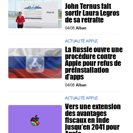
John Ternus fait
sortir Laura Legros
de sa retraite
04/08
Alban
ACTUALITÉ APPLE
La Russie ouvre une
procédure contre
Apple pour refus de
préinstallation
d’apps
04/08
Alban
ACTUALITÉ APPLE
Vers une extension
des avantages
fiscaux en Inde
jusqu’en 2041 pour