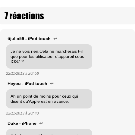
7 réactions
tijulio59 - iPod touch
↩
Je ne vois rien.Cela ne marcherais t-il
que pour les utilisateur d'appareil sous
IOS7 ?
22/11/2013 à
20h56
Heyou - iPod touch
↩
Ah un point de moins pour ceux qui
disent qu'Apple est en avance.
22/11/2013 à
20h43
Duke - iPhone
↩