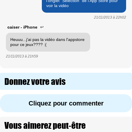
l'onglet "Sélection" de l'App Store pour
voir la vidéo
21/11/2013 à
22h02
caiser - iPhone
↩
Heuuu...j'ai pas la vidéo dans l'appstore
pour ce jeux???? :(
21/11/2013 à
21h59
Donnez votre avis
Cliquez pour commenter
Vous aimerez peut-être