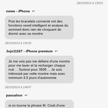
28/10/2014 à
15h51
nemo - iPhone
↩
Puis les bracelets connecté ont des
fonctions reveil intelligent et analyse du
sommeil donc rien de choquant de
dormir avec sa montre
28/10/2014 à
15h35
Jojo1116? - iPhone premium
↩
Je me vois pas me défaire d'une montre
pour me laver et la recharger chaque
nuit ... Surtout pour 350€ ... Je suis
intéressé par cette montre mais avec
minimum 4,5 jours d'autonomie
28/10/2014 à
14h47
pascalrun
↩
si on tourne la phrase M. Cook d'une