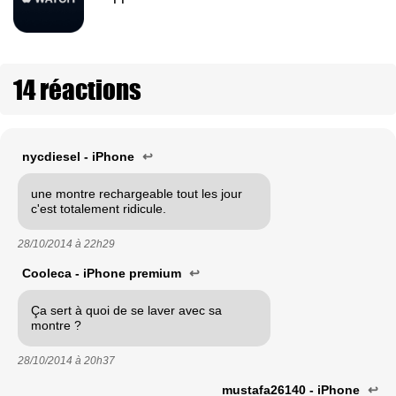
14 réactions
nycdiesel - iPhone
↩
une montre rechargeable tout les jour
c'est totalement ridicule.
28/10/2014 à
22h29
Cooleca - iPhone premium
↩
Ça sert à quoi de se laver avec sa
montre ?
28/10/2014 à
20h37
mustafa26140 - iPhone
↩