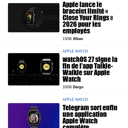
Apple lance le
bracelet limité «
Close Your Rings »
2026 pour les
employés
13/06
Alban
APPLE WATCH
watchOS 27 signe la
fin de l’app Talkie-
Walkie sur Apple
Watch
10/06
Dargo
APPLE WATCH
Telegram sort enfin
une application
Apple Watch
complète