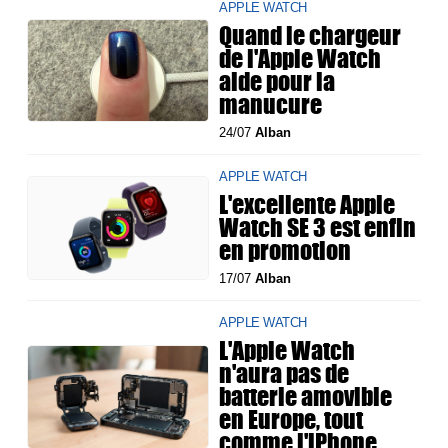
APPLE WATCH
Quand le chargeur
de l'Apple Watch
aide pour la
manucure
24/07
Alban
APPLE WATCH
L'excellente Apple
Watch SE 3 est enfin
en promotion
17/07
Alban
APPLE WATCH
L'Apple Watch
n'aura pas de
batterie amovible
en Europe, tout
comme l'iPhone