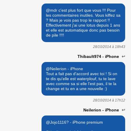
@mdr c'est plus fort que vous !!! Pour
les commentaires inutiles. Vous kiffez sa
? Mais je vois pas trop le rapport !!
Effectivement j'ai une lotus depuis 1 ans
et elle est automatique donc pas besoin
de pile !!!!
28/10/2014 à
18h43
Thibault974 - iPhone
↩
@Neilerion - iPhone
Tout a fait pas d'accord avec toi ! Si on
te dis qu'elle est waterplouf, tu te lave
avec comme sa si elle l'est pas, il te la
change et tu en a une nouvelle :)
28/10/2014 à
17h12
Neilerion - iPhone
↩
@Jojo1116? - iPhone premium