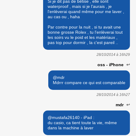
Si je dit pas de bêtise , elle sont
waterproof , mais si je l'aurais , je
l'enlèverai quand même pour me laver ,
au cas ou , haha
Par contre pour la nuit , si tu avait une
bonne grosse Rolex , tu l'enlèverai tout
les soirs vu le poid et les matériaux ,
pas top pour dormir , la c'est pareil ..
28/10/2014 à
16h29
oss - iPhone
↩
@mdr
Mdrrr compare ce qui est comparable
28/10/2014 à
16h27
mdr
↩
@mustafa26140 - iPad :
du casio, ca tient toute la vie, même
dans la machine à laver