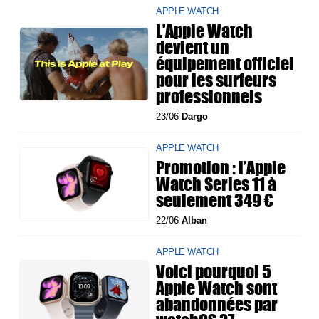
APPLE WATCH
L'Apple Watch
devient un
équipement officiel
pour les surfeurs
professionnels
23/06
Dargo
APPLE WATCH
Promotion : l’Apple
Watch Series 11 à
seulement 349 €
22/06
Alban
APPLE WATCH
Voici pourquoi 5
Apple Watch sont
abandonnées par