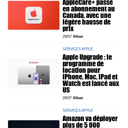
AppleCare+ passe
en abonnement au
Canada, avec une
légère hausse de
prix
29/07
Alban
SERVICES APPLE
Apple Upgrade : le
programme de
location pour
iPhone, Mac, iPad et
Watch est lancé aux
US
28/07
Alban
SERVICES APPLE
Amazon va déployer
plus de 5 000