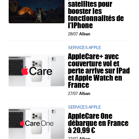
satellites pour
booster les
fonctionnalités de
l’iPhone
28/07
Alban
SERVICES APPLE
AppleCare+ avec
couverture vol et
perte arrive sur iPad
et Apple Watch en
France
27/07
Alban
SERVICES APPLE
AppleCare One
débarque en France
à 20,99 €
27/07
Alban