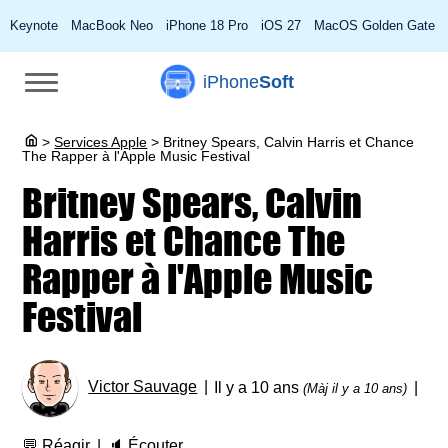
Keynote
MacBook Neo
iPhone 18 Pro
iOS 27
MacOS Golden Gate
iPhone
Soft
>
Services Apple
>
Britney Spears, Calvin Harris et Chance
The Rapper à l'Apple Music Festival
Britney Spears, Calvin
Harris et Chance The
Rapper à l'Apple Music
Festival
Victor Sauvage
Il y a 10 ans
(Màj il y a 10 ans)
💬
Réagir
🔈
Écouter