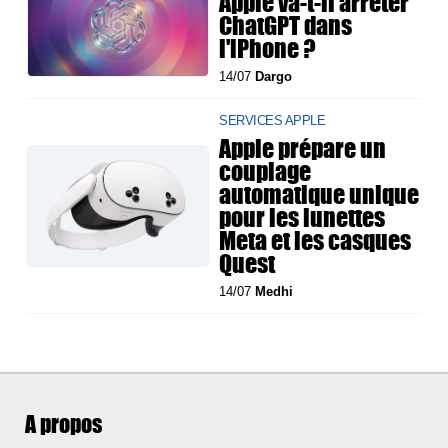
Apple va-t-il arrêter
ChatGPT dans
l'iPhone ?
14/07
Dargo
SERVICES APPLE
Apple prépare un
couplage
automatique unique
pour les lunettes
Meta et les casques
Quest
14/07
Medhi
A propos