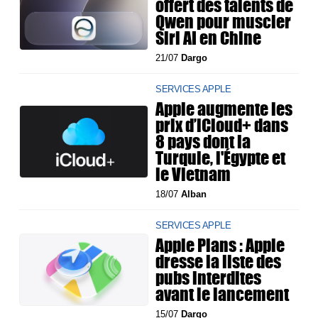
offert des talents de
Qwen pour muscler
Siri AI en Chine
21/07
Dargo
SERVICES APPLE
Apple augmente les
prix d’iCloud+ dans
8 pays dont la
Turquie, l'Égypte et
le Vietnam
18/07
Alban
SERVICES APPLE
Apple Plans : Apple
dresse la liste des
pubs interdites
avant le lancement
15/07
Dargo