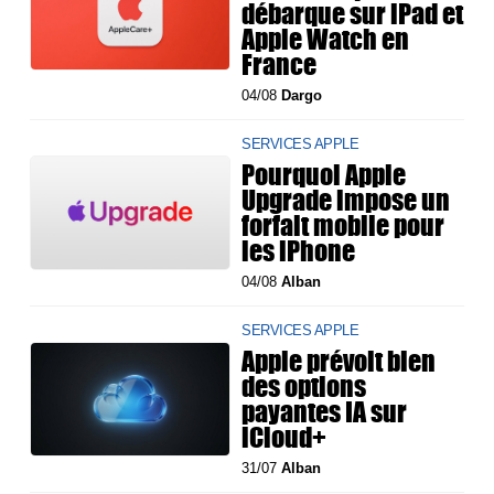
débarque sur iPad et
Apple Watch en
France
04/08
Dargo
SERVICES APPLE
Pourquoi Apple
Upgrade impose un
forfait mobile pour
les iPhone
04/08
Alban
SERVICES APPLE
Apple prévoit bien
des options
payantes IA sur
iCloud+
31/07
Alban