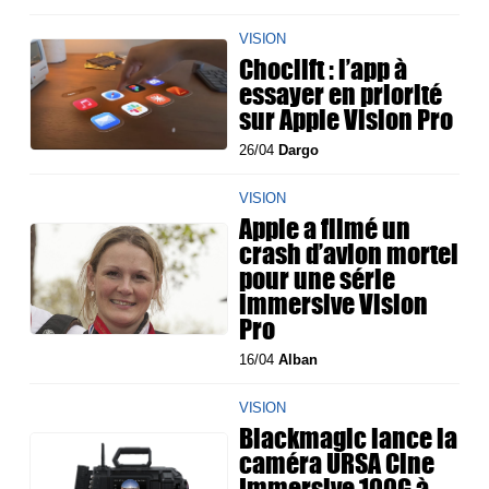
VISION
Choclift : l’app à
essayer en priorité
sur Apple Vision Pro
26/04
Dargo
VISION
Apple a filmé un
crash d’avion mortel
pour une série
immersive Vision
Pro
16/04
Alban
VISION
Blackmagic lance la
caméra URSA Cine
Immersive 100G à