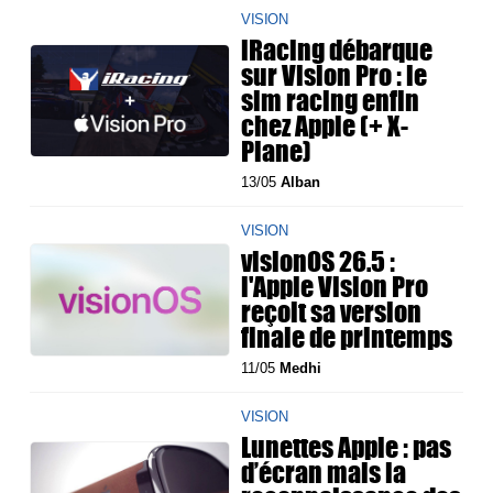
VISION
iRacing débarque
sur Vision Pro : le
sim racing enfin
chez Apple (+ X-
Plane)
13/05
Alban
VISION
visionOS 26.5 :
l'Apple Vision Pro
reçoit sa version
finale de printemps
11/05
Medhi
VISION
Lunettes Apple : pas
d’écran mais la