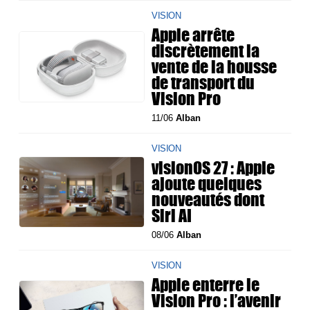
VISION
Apple arrête
discrètement la
vente de la housse
de transport du
Vision Pro
11/06
Alban
VISION
visionOS 27 : Apple
ajoute quelques
nouveautés dont
Siri AI
08/06
Alban
VISION
Apple enterre le
Vision Pro : l’avenir