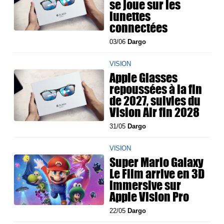
se joue sur les
lunettes
connectées
03/06
Dargo
VISION
Apple Glasses
repoussées à la fin
de 2027, suivies du
Vision Air fin 2028
31/05
Dargo
VISION
Super Mario Galaxy
Le Film arrive en 3D
immersive sur
Apple Vision Pro
22/05
Dargo