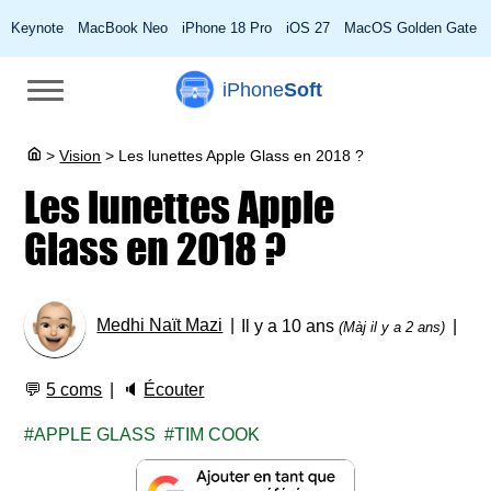
Keynote
MacBook Neo
iPhone 18 Pro
iOS 27
MacOS Golden Gate
iPhone
Soft
>
Vision
>
Les lunettes Apple Glass en 2018 ?
Les lunettes Apple
Glass en 2018 ?
Medhi Naït Mazi
Il y a 10 ans
(Màj il y a 2 ans)
💬
5 coms
🔈
Écouter
APPLE GLASS
TIM COOK