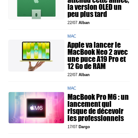
la version OLED un
peu plus tard
22/07
Alban
MAC
Apple va lancer le
MacBook Neo 2 avec
une puce A19 Pro et
12 Go de RAM
22/07
Alban
MAC
MacBook Pro M6 : un
lancement qui
risque de décevoir
les professionnels
17/07
Dargo