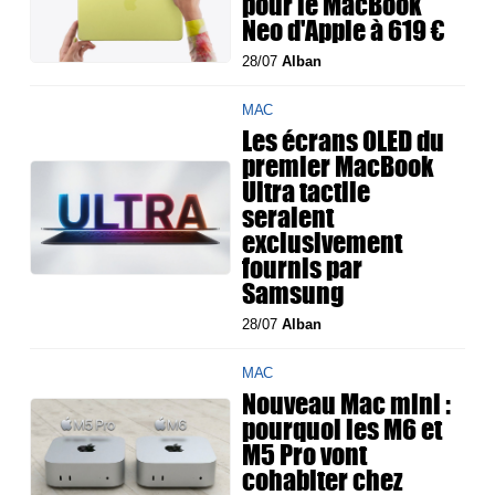
pour le MacBook
Neo d'Apple à 619 €
28/07
Alban
MAC
Les écrans OLED du
premier MacBook
Ultra tactile
seraient
exclusivement
fournis par
Samsung
28/07
Alban
MAC
Nouveau Mac mini :
pourquoi les M6 et
M5 Pro vont
cohabiter chez