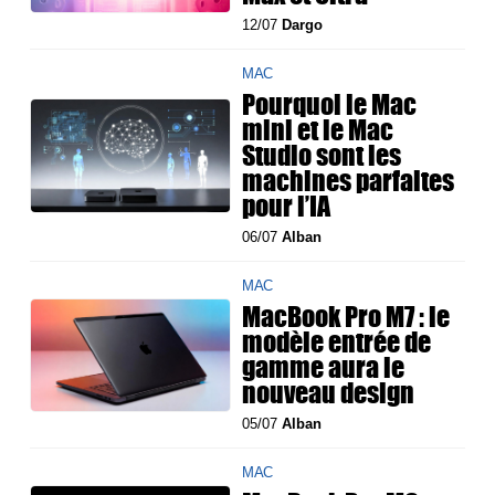
12/07
Dargo
MAC
Pourquoi le Mac
mini et le Mac
Studio sont les
machines parfaites
pour l’IA
06/07
Alban
MAC
MacBook Pro M7 : le
modèle entrée de
gamme aura le
nouveau design
05/07
Alban
MAC