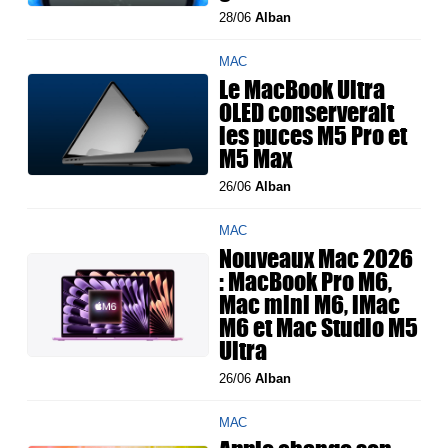
28/06
Alban
MAC
Le MacBook Ultra
OLED conserverait
les puces M5 Pro et
M5 Max
26/06
Alban
MAC
Nouveaux Mac 2026
: MacBook Pro M6,
Mac mini M6, iMac
M6 et Mac Studio M5
Ultra
26/06
Alban
MAC