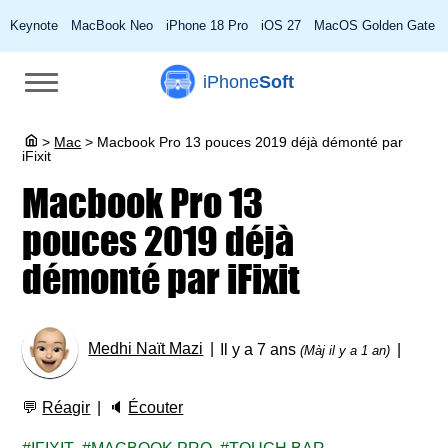
Keynote
MacBook Neo
iPhone 18 Pro
iOS 27
MacOS Golden Gate
iPhone
Soft
>
Mac
>
Macbook Pro 13 pouces 2019 déjà démonté par
iFixit
Macbook Pro 13
pouces 2019 déjà
démonté par iFixit
Medhi Naït Mazi
Il y a 7 ans
(Màj il y a 1 an)
💬
Réagir
🔈
Écouter