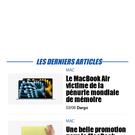
LES DERNIERS ARTICLES
MAC
Le MacBook Air
victime de la
pénurie mondiale
de mémoire
03/08
Dargo
MAC
Une belle promotion