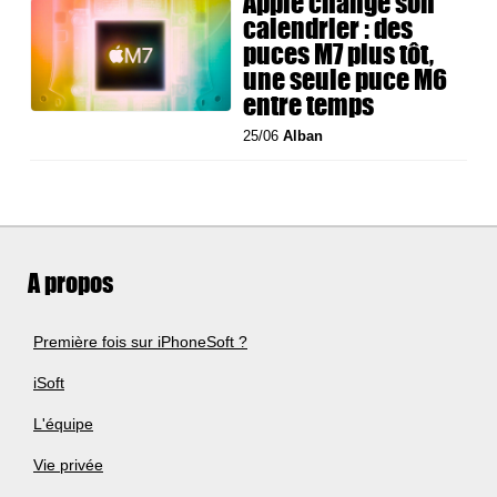
Apple change son
calendrier : des
puces M7 plus tôt,
une seule puce M6
entre temps
25/06
Alban
A propos
Première fois sur iPhoneSoft ?
iSoft
L'équipe
Vie privée