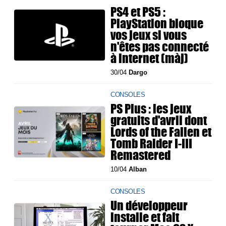
PS4 et PS5 :
PlayStation bloque
vos jeux si vous
n'êtes pas connecté
à internet (màj)
30/04
Dargo
CONSOLES
PS Plus : les jeux
gratuits d'avril dont
Lords of the Fallen et
Tomb Raider I-III
Remastered
10/04
Alban
CONSOLES
Un développeur
installe et fait