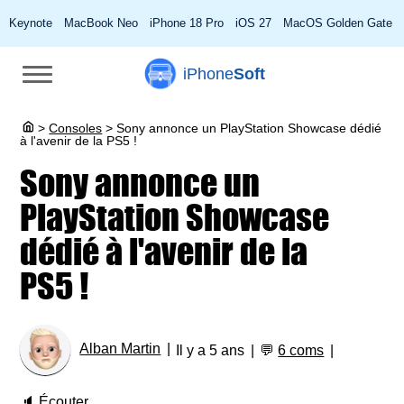
Keynote
MacBook Neo
iPhone 18 Pro
iOS 27
MacOS Golden Gate
iPhone
Soft
>
Consoles
>
Sony annonce un PlayStation Showcase dédié
à l'avenir de la PS5 !
Sony annonce un
PlayStation Showcase
dédié à l'avenir de la
PS5 !
Alban Martin
Il y a 5 ans
💬
6 coms
🔈
Écouter