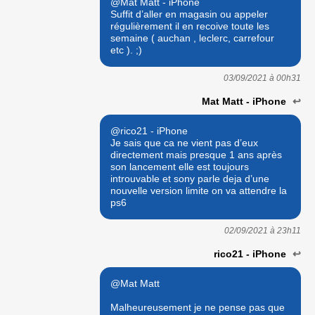
@Mat Matt - iPhone
Suffit d’aller en magasin ou appeler
régulièrement il en recoive toute les
semaine ( auchan , leclerc, carrefour
etc ). ;)
03/09/2021 à
00h31
Mat Matt - iPhone
↩
@rico21 - iPhone
Je sais que ca ne vient pas d’eux
directement mais presque 1 ans après
son lancement elle est toujours
introuvable et sony parle deja d’une
nouvelle version limite on va attendre la
ps6
02/09/2021 à
23h11
rico21 - iPhone
↩
@Mat Matt
Malheureusement je ne pense pas que