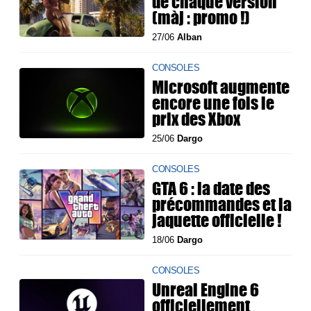
de chaque version
(màj : promo !)
27/06
Alban
CONSOLES
Microsoft augmente
encore une fois le
prix des Xbox
25/06
Dargo
CONSOLES
GTA 6 : la date des
précommandes et la
jaquette officielle !
18/06
Dargo
CONSOLES
Unreal Engine 6
officiellement