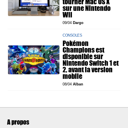
tourner Mac OS X
sur une Nintendo
Wii
09/04
Dargo
CONSOLES
Pokémon
Champions est
disponible sur
Nintendo Switch 1 et
2, avant la version
mobile
08/04
Alban
A propos