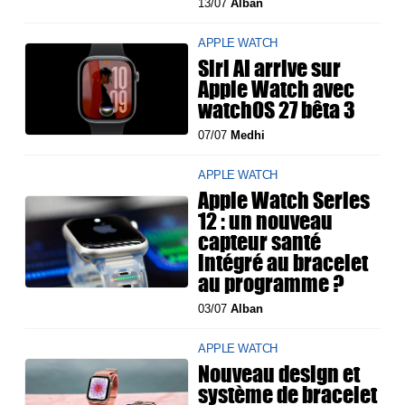
13/07
Alban
APPLE WATCH
Siri AI arrive sur
Apple Watch avec
watchOS 27 bêta 3
07/07
Medhi
APPLE WATCH
Apple Watch Series
12 : un nouveau
capteur santé
intégré au bracelet
au programme ?
03/07
Alban
APPLE WATCH
Nouveau design et
système de bracelet