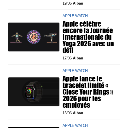
19/06
Alban
APPLE WATCH
Apple célèbre
encore la Journée
Internationale du
Yoga 2026 avec un
défi
17/06
Alban
APPLE WATCH
Apple lance le
bracelet limité «
Close Your Rings »
2026 pour les
employés
13/06
Alban
APPLE WATCH