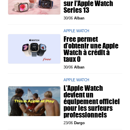
sur l'Apple Watch
Series 13
30/06
Alban
APPLE WATCH
Free permet
d’obtenir une Apple
Watch à crédit à
taux 0
30/06
Alban
APPLE WATCH
L'Apple Watch
devient un
équipement officiel
pour les surfeurs
professionnels
23/06
Dargo