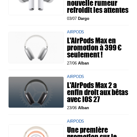
nouvelle rumeur
refroidit les attentes
03/07
Dargo
AIRPODS
L'AirPods Max en
promotion à 399 €
seulement !
27/06
Alban
AIRPODS
L'AirPods Max 2 a
enfin droit aux bêtas
avec iOS 27
23/06
Alban
AIRPODS
Une première
promotion sur le