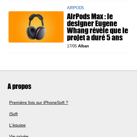
AIRPODS
AirPods Max : le
designer Eugene
Whang révèle que le
projet a duré 5 ans
17/05
Alban
A propos
Première fois sur iPhoneSoft ?
iSoft
L'équipe
Vie privée