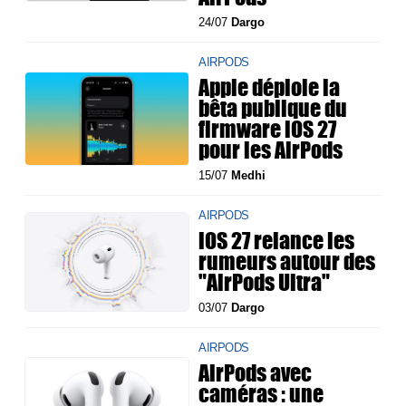
24/07
Dargo
AIRPODS
Apple déploie la
bêta publique du
firmware iOS 27
pour les AirPods
15/07
Medhi
AIRPODS
iOS 27 relance les
rumeurs autour des
"AirPods Ultra"
03/07
Dargo
AIRPODS
AirPods avec
caméras : une