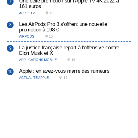
Une belle promotion sur l'Apple TV 4K 2022 à
161 euros
APPLE TV
💬 15
Les AirPods Pro 3 s'offrent une nouvelle
promotion à 198 €
AIRPODS
💬 15
La justice française repart à l'offensive contre
Elon Musk et X
APPLICATIONS MOBILE
💬 15
Apple : en avez-vous marre des rumeurs
ACTUALITÉ APPLE
💬 14