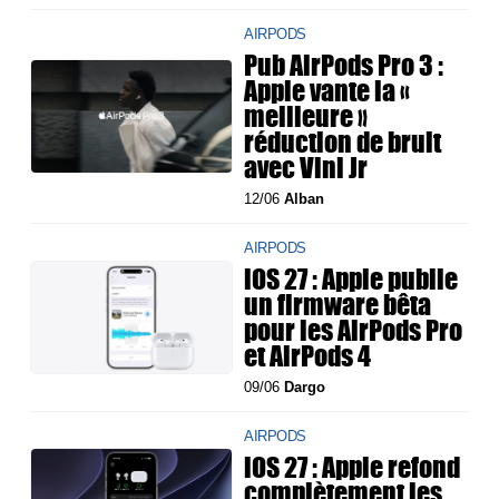
AIRPODS
Pub AirPods Pro 3 :
Apple vante la «
meilleure »
réduction de bruit
avec Vini Jr
12/06
Alban
AIRPODS
iOS 27 : Apple publie
un firmware bêta
pour les AirPods Pro
et AirPods 4
09/06
Dargo
AIRPODS
iOS 27 : Apple refond
complètement les