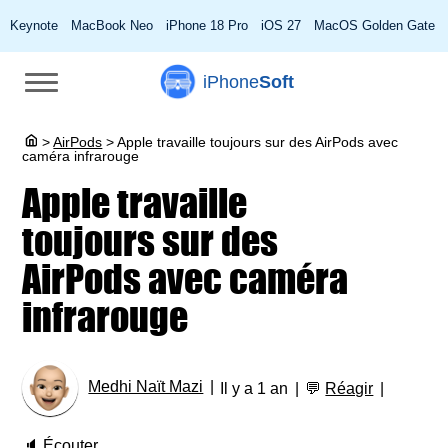
Keynote
MacBook Neo
iPhone 18 Pro
iOS 27
MacOS Golden Gate
iPhone
Soft
>
AirPods
>
Apple travaille toujours sur des AirPods avec
caméra infrarouge
Apple travaille
toujours sur des
AirPods avec caméra
infrarouge
Medhi Naït Mazi
Il y a 1 an
💬
Réagir
🔈
Écouter