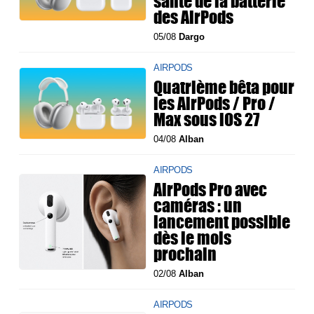
santé de la batterie
des AirPods
05/08
Dargo
AIRPODS
Quatrième bêta pour
les AirPods / Pro /
Max sous iOS 27
04/08
Alban
AIRPODS
AirPods Pro avec
caméras : un
lancement possible
dès le mois
prochain
02/08
Alban
AIRPODS