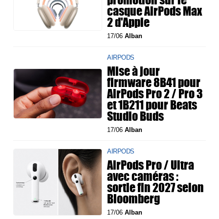
casque AirPods Max
2 d'Apple
17/06
Alban
AIRPODS
Mise à jour
firmware 8B41 pour
AirPods Pro 2 / Pro 3
et 1B211 pour Beats
Studio Buds
17/06
Alban
AIRPODS
AirPods Pro / Ultra
avec caméras :
sortie fin 2027 selon
Bloomberg
17/06
Alban