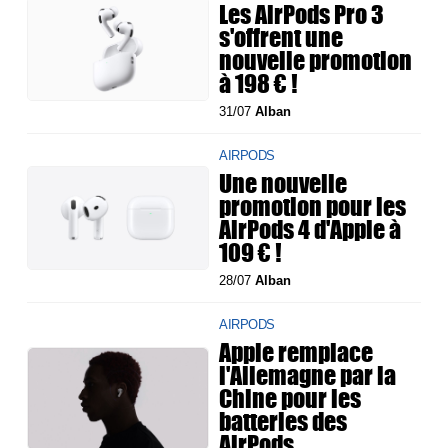
Les AirPods Pro 3
s'offrent une
nouvelle promotion
à 198 € !
31/07
Alban
AIRPODS
Une nouvelle
promotion pour les
AirPods 4 d'Apple à
109 € !
28/07
Alban
AIRPODS
Apple remplace
l'Allemagne par la
Chine pour les
batteries des
AirPods