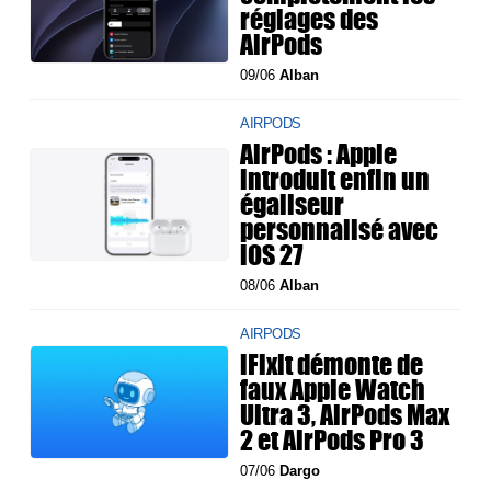
réglages des
AirPods
09/06
Alban
AIRPODS
AirPods : Apple
introduit enfin un
égaliseur
personnalisé avec
iOS 27
08/06
Alban
AIRPODS
iFixit démonte de
faux Apple Watch
Ultra 3, AirPods Max
2 et AirPods Pro 3
07/06
Dargo