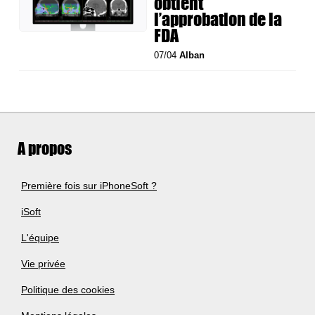
obtient
l’approbation de la
FDA
07/04
Alban
A propos
Première fois sur iPhoneSoft ?
iSoft
L'équipe
Vie privée
Politique des cookies