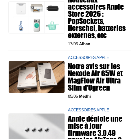
accessoires Apple
Store 2026 :
PopSockets,
Herschel, batteries
externes, etc
17/06
Alban
ACCESSOIRES APPLE
Notre avis sur les
Nexode Air 65W et
MagFlow Air Ultra
Slim d'Ugreen
05/06
Medhi
ACCESSOIRES APPLE
Apple déploie une
mise à jour
firmware 3.0.49