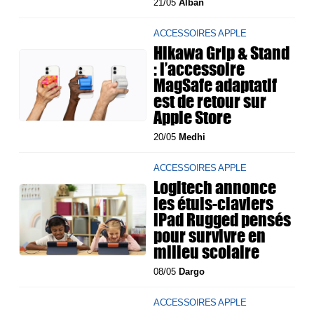
21/05
Alban
ACCESSOIRES APPLE
Hikawa Grip & Stand
: l’accessoire
MagSafe adaptatif
est de retour sur
Apple Store
20/05
Medhi
ACCESSOIRES APPLE
Logitech annonce
les étuis-claviers
iPad Rugged pensés
pour survivre en
milieu scolaire
08/05
Dargo
ACCESSOIRES APPLE