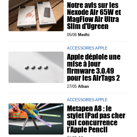
Notre avis sur les
Nexode Air 65W et
MagFlow Air Ultra
Slim d'Ugreen
05/06
Medhi
ACCESSOIRES APPLE
Apple déploie une
mise à jour
firmware 3.0.49
pour les AirTags 2
27/05
Alban
ACCESSOIRES APPLE
Metapen A8 : le
stylet iPad pas cher
qui concurrence
l’Apple Pencil