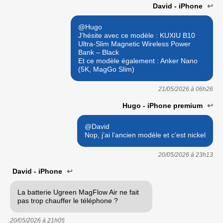
David - iPhone
↩
@Hugo
J’hésite avec ce modèle : KUXIU B10
Ultra-Slim Magnetic Wireless Power
Bank – Black
Et ce modèle également : Anker Nano
(5K, MagGo Slim)
21/05/2026 à
06h26
Hugo - iPhone premium
↩
@David
Nop, j’ai l’ancien modèle et c’est nickel
20/05/2026 à
23h13
David - iPhone
↩
La batterie Ugreen MagFlow Air ne fait
pas trop chauffer le téléphone ?
20/05/2026 à
21h05