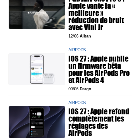
Apple vante la «
meilleure »
réduction de bruit
avec Vini Jr
12/06
Alban
AIRPODS
iOS 27 : Apple publie
un firmware bêta
pour les AirPods Pro
et AirPods 4
09/06
Dargo
AIRPODS
iOS 27 : Apple refond
complètement les
réglages des
AirPods