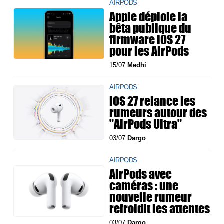
AIRPODS
Apple déploie la
bêta publique du
firmware iOS 27
pour les AirPods
15/07
Medhi
AIRPODS
iOS 27 relance les
rumeurs autour des
"AirPods Ultra"
03/07
Dargo
AIRPODS
AirPods avec
caméras : une
nouvelle rumeur
refroidit les attentes
03/07
Dargo