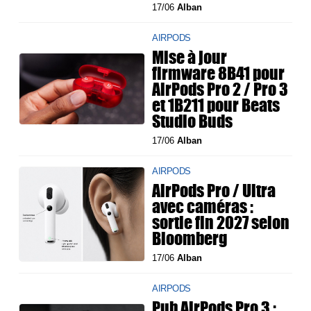
17/06
Alban
AIRPODS
Mise à jour
firmware 8B41 pour
AirPods Pro 2 / Pro 3
et 1B211 pour Beats
Studio Buds
17/06
Alban
AIRPODS
AirPods Pro / Ultra
avec caméras :
sortie fin 2027 selon
Bloomberg
17/06
Alban
AIRPODS
Pub AirPods Pro 3 :