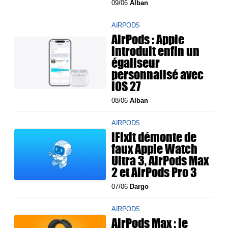
09/06
Alban
AIRPODS
AirPods : Apple
introduit enfin un
égaliseur
personnalisé avec
iOS 27
08/06
Alban
AIRPODS
iFixit démonte de
faux Apple Watch
Ultra 3, AirPods Max
2 et AirPods Pro 3
07/06
Dargo
AIRPODS
AirPods Max : le