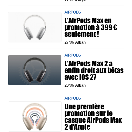
AIRPODS
L'AirPods Max en
promotion à 399 €
seulement !
27/06
Alban
AIRPODS
L'AirPods Max 2 a
enfin droit aux bêtas
avec iOS 27
23/06
Alban
AIRPODS
Une première
promotion sur le
casque AirPods Max
2 d'Apple