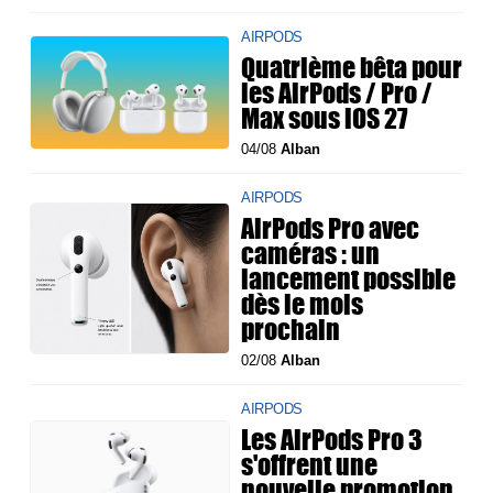
AIRPODS
Quatrième bêta pour
les AirPods / Pro /
Max sous iOS 27
04/08
Alban
AIRPODS
AirPods Pro avec
caméras : un
lancement possible
dès le mois
prochain
02/08
Alban
AIRPODS
Les AirPods Pro 3
s'offrent une
nouvelle promotion