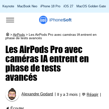
Keynote
MacBook Neo
iPhone 18 Pro
iOS 27
MacOS Golden Gate
iPhone
Soft
>
AirPods
>
Les AirPods Pro avec caméras IA entrent en
phase de tests avancés
Les AirPods Pro avec
caméras IA entrent en
phase de tests
avancés
Alexandre Godard
Il y a 3 mois
💬
Réagir
🔈
Écouter