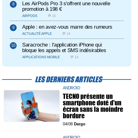
Les AirPods Pro 3 s'offrent une nouvelle
promotion à 198 €
AIRPODS
💬 15
Apple : en avez-vous marre des rumeurs
ACTUALITÉ APPLE
💬 14
Saracroche : l'application iPhone qui
bloque les appels et SMS indésirables
APPLICATIONS MOBILE
💬 14
LES DERNIERS ARTICLES
ANDROID
TECNO présente un
smartphone doté d'un
écran sans la moindre
bordure
04/08
Dargo
ANDROID