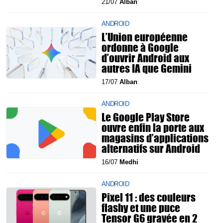
21/07
Alban
ANDROID
L’Union européenne
ordonne à Google
d’ouvrir Android aux
autres IA que Gemini
17/07
Alban
ANDROID
Le Google Play Store
ouvre enfin la porte aux
magasins d’applications
alternatifs sur Android
16/07
Medhi
ANDROID
Pixel 11 : des couleurs
flashy et une puce
Tensor G6 gravée en 2