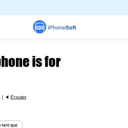
iPhone
Soft
hone is for
🔈
Écouter