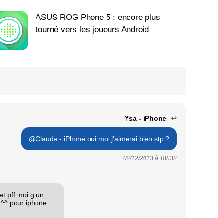
ASUS ROG Phone 5 : encore plus
tourné vers les joueurs Android
Ysa - iPhone
↩
@Claude - iPhone oui moi j'aimerai bien stp ?
02/12/2013 à
18h32
et pff moi g un
 ^^ pour iphone