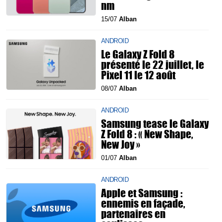
nm
15/07
Alban
ANDROID
Le Galaxy Z Fold 8
présenté le 22 juillet, le
Pixel 11 le 12 août
08/07
Alban
ANDROID
Samsung tease le Galaxy
Z Fold 8 : « New Shape,
New Joy »
01/07
Alban
ANDROID
Apple et Samsung :
ennemis en façade,
partenaires en