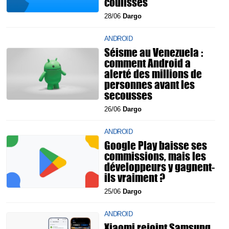
coulisses
28/06
Dargo
ANDROID
Séisme au Venezuela :
comment Android a
alerté des millions de
personnes avant les
secousses
26/06
Dargo
ANDROID
Google Play baisse ses
commissions, mais les
développeurs y gagnent-
ils vraiment ?
25/06
Dargo
ANDROID
Xiaomi rejoint Samsung