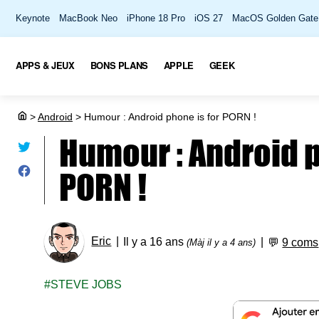
Keynote
MacBook Neo
iPhone 18 Pro
iOS 27
MacOS Golden Gate
APPS & JEUX
BONS PLANS
APPLE
GEEK
>
Android
>
Humour : Android phone is for PORN !
Humour : Android p
PORN !
Eric
Il y a 16 ans
💬
9 coms
(Màj il y a 4 ans)
STEVE JOBS