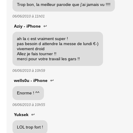
Trop bon, la meilleur parodie que j'ai jamais vu !!!!
06/06/2010 à
11h01
Aziy - iPhone
↩
ah la c est vraiment super !
pas besoin d attendre la messe de lundi €-)
vivement droid
Allez je fais tourner !!
merci pour votre travail les gars !!
06/06/2010 à
10h59
wells0u - iPhone
↩
Enorme ! ^^
06/06/2010 à
10h55
Yuksek
↩
LOL trop fort !