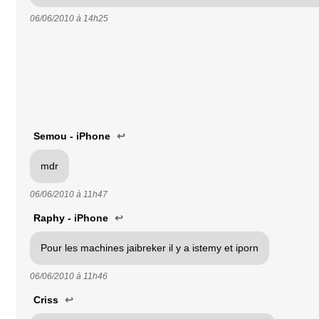
06/06/2010 à
14h25
Semou - iPhone
↩
mdr
06/06/2010 à
11h47
Raphy - iPhone
↩
Pour les machines jaibreker il y a istemy et iporn
06/06/2010 à
11h46
Criss
↩