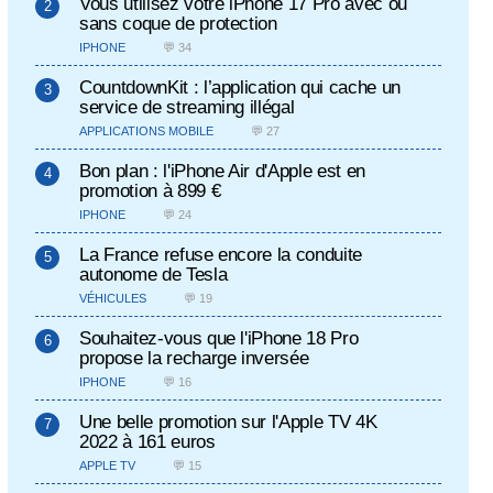
Vous utilisez votre iPhone 17 Pro avec ou
sans coque de protection
IPHONE
💬 34
CountdownKit : l’application qui cache un
service de streaming illégal
APPLICATIONS MOBILE
💬 27
Bon plan : l'iPhone Air d'Apple est en
promotion à 899 €
IPHONE
💬 24
La France refuse encore la conduite
autonome de Tesla
VÉHICULES
💬 19
Souhaitez-vous que l'iPhone 18 Pro
propose la recharge inversée
IPHONE
💬 16
Une belle promotion sur l'Apple TV 4K
2022 à 161 euros
APPLE TV
💬 15