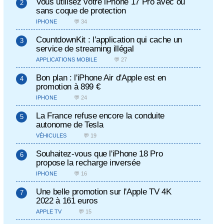
Vous utilisez votre iPhone 17 Pro avec ou
sans coque de protection
IPHONE
💬 34
CountdownKit : l’application qui cache un
service de streaming illégal
APPLICATIONS MOBILE
💬 27
Bon plan : l'iPhone Air d'Apple est en
promotion à 899 €
IPHONE
💬 24
La France refuse encore la conduite
autonome de Tesla
VÉHICULES
💬 19
Souhaitez-vous que l'iPhone 18 Pro
propose la recharge inversée
IPHONE
💬 16
Une belle promotion sur l'Apple TV 4K
2022 à 161 euros
APPLE TV
💬 15