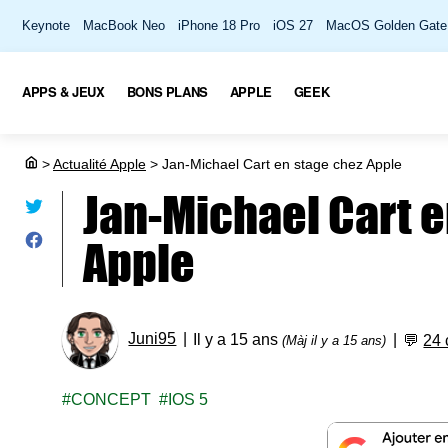
Keynote
MacBook Neo
iPhone 18 Pro
iOS 27
MacOS Golden Gate
APPS & JEUX
BONS PLANS
APPLE
GEEK
>
Actualité Apple
>
Jan-Michael Cart en stage chez Apple
Jan-Michael Cart e
Apple
Juni95
Il y a 15 ans
💬
24
(Màj il y a 15 ans)
CONCEPT
IOS 5