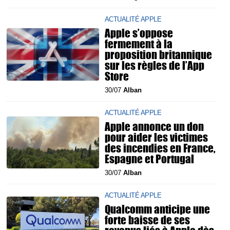
ACTUALITÉ APPLE
Apple s’oppose
fermement à la
proposition britannique
sur les règles de l’App
Store
30/07
Alban
ACTUALITÉ APPLE
Apple annonce un don
pour aider les victimes
des incendies en France,
Espagne et Portugal
30/07
Alban
ACTUALITÉ APPLE
Qualcomm anticipe une
forte baisse de ses