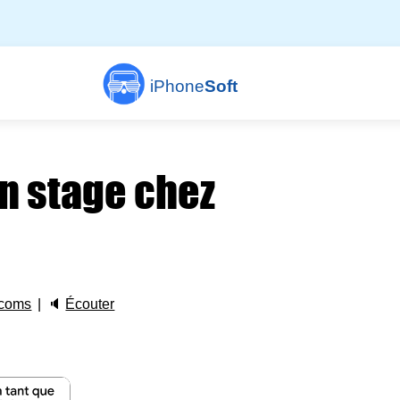
iPhone
Soft
n stage chez
 coms
🔈
Écouter