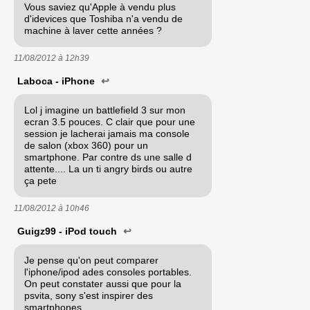
Vous saviez qu'Apple à vendu plus
d'idevices que Toshiba n'a vendu de
machine à laver cette années ?
11/08/2012 à
12h39
Laboca - iPhone
↩
Lol j imagine un battlefield 3 sur mon
ecran 3.5 pouces. C clair que pour une
session je lacherai jamais ma console
de salon (xbox 360) pour un
smartphone. Par contre ds une salle d
attente.... La un ti angry birds ou autre
ça pete
11/08/2012 à
10h46
Guigz99 - iPod touch
↩
Je pense qu'on peut comparer
l'iphone/ipod ades consoles portables.
On peut constater aussi que pour la
psvita, sony s'est inspirer des
smartphones..