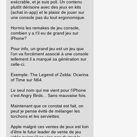
exécrable, et je suis poli. Un contenu
plutôt dérisoire avec des jeux en kits
(achat in-app) et le plaisir de jouer sur
une console pas du tout ergonomique.
Hormis les remakes de jeu console,
combien y a t'il eu de grand jeu sur
iPhone?
Pour info, un grand jeu est un jeu que
l'on va forcément associé à une console
tellement il a marqué sa génération sur
celle-ci.
Exemple: The Legend of Zelda: Ocarina
of Time sur N64.
Le seul nom qui me vient pour l'iPhone
c'est Angry Birds... Sans mauvaise fois.
Maintenant que ce constat est fait, on
peut je pense évité de mélanger les
torchons et les serviettes.
Apple malgré ces ventes de jeux est loin
d'être le futur leader de vente de jeu
vidéo puisqu'il ne vise pas du tout le