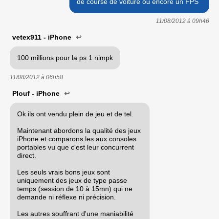
de course de voiture ou encore un FPS
11/08/2012 à
09h46
vetex911 - iPhone
↩
100 millions pour la ps 1 nimpk
11/08/2012 à
06h58
Plouf - iPhone
↩
Ok ils ont vendu plein de jeu et de tel.
Maintenant abordons la qualité des jeux
iPhone et comparons les aux consoles
portables vu que c'est leur concurrent
direct.
Les seuls vrais bons jeux sont
uniquement des jeux de type passe
temps (session de 10 à 15mn) qui ne
demande ni réflexe ni précision.
Les autres souffrant d'une maniabilité