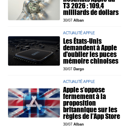
T3 2026 : 109,4
milliards de dollars
30/07
Alban
ACTUALITÉ APPLE
Les États-Unis
demandent à Apple
d'oublier les puces
mémoire chinoises
30/07
Dargo
ACTUALITÉ APPLE
Apple s’oppose
fermement à la
proposition
britannique sur les
règles de l’App Store
30/07
Alban