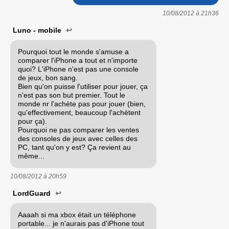
10/08/2012 à
21h36
Luno - mobile
↩
Pourquoi tout le monde s'amuse a
comparer l'iPhone a tout et n'importe
quoi? L'iPhone n'est pas une console
de jeux, bon sang.
Bien qu'on puisse l'utiliser pour jouer, ça
n'est pas son but premier. Tout le
monde nr l'achète pas pour jouer (bien,
qu'effectivement, beaucoup l'achètent
pour ça).
Pourquoi ne pas comparer les ventes
des consoles de jeux avec celles des
PC, tant qu'on y est? Ça revient au
même...
10/08/2012 à
20h59
LordGuard
↩
Aaaah si ma xbox était un téléphone
portable... je n'aurais pas d'iPhone tout