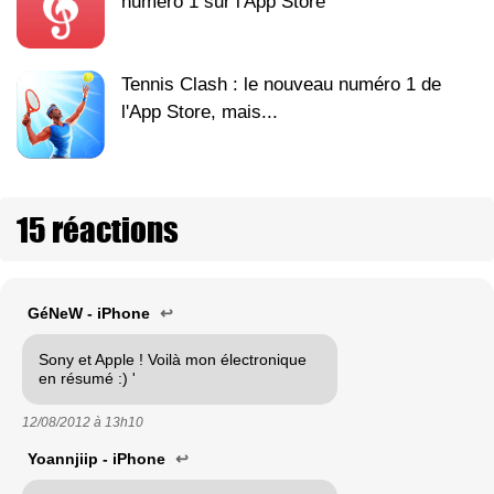
numéro 1 sur l'App Store
Tennis Clash : le nouveau numéro 1 de
l'App Store, mais...
15 réactions
GéNeW - iPhone
↩
Sony et Apple ! Voilà mon électronique
en résumé :) '
12/08/2012 à
13h10
Yoannjiip - iPhone
↩