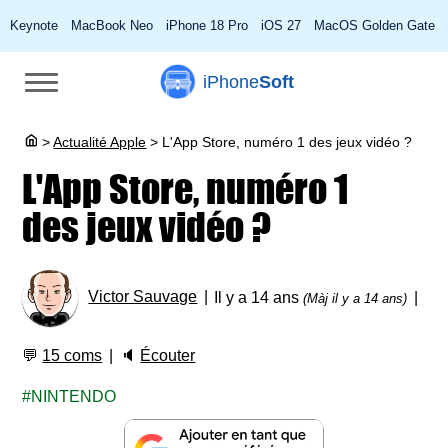
Keynote
MacBook Neo
iPhone 18 Pro
iOS 27
MacOS Golden Gate
iPhone
Soft
>
Actualité Apple
>
L'App Store, numéro 1 des jeux vidéo ?
L'App Store, numéro 1
des jeux vidéo ?
Victor Sauvage
Il y a 14 ans
(Màj il y a 14 ans)
💬
15 coms
🔈
Écouter
NINTENDO