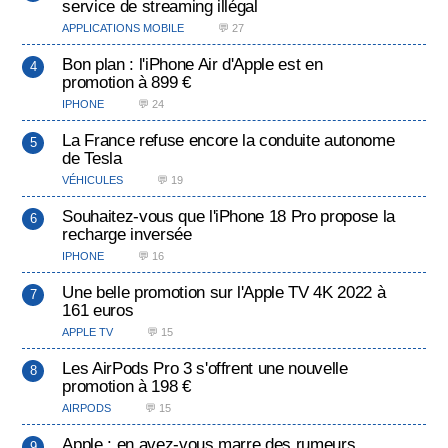
service de streaming illégal
APPLICATIONS MOBILE
💬 27
Bon plan : l'iPhone Air d'Apple est en
promotion à 899 €
IPHONE
💬 24
La France refuse encore la conduite autonome
de Tesla
VÉHICULES
💬 19
Souhaitez-vous que l'iPhone 18 Pro propose la
recharge inversée
IPHONE
💬 16
Une belle promotion sur l'Apple TV 4K 2022 à
161 euros
APPLE TV
💬 15
Les AirPods Pro 3 s'offrent une nouvelle
promotion à 198 €
AIRPODS
💬 15
Apple : en avez-vous marre des rumeurs