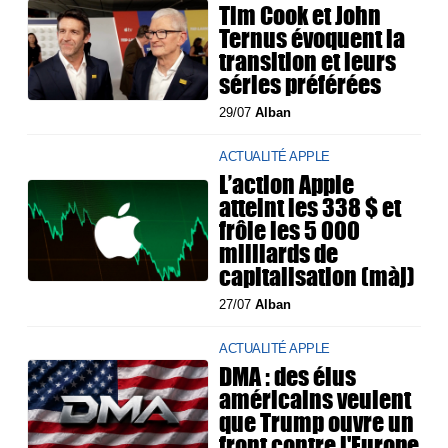
Tim Cook et John
Ternus évoquent la
transition et leurs
séries préférées
29/07
Alban
ACTUALITÉ APPLE
L’action Apple
atteint les 338 $ et
frôle les 5 000
milliards de
capitalisation (màj)
27/07
Alban
ACTUALITÉ APPLE
DMA : des élus
américains veulent
que Trump ouvre un
front contre l'Europe