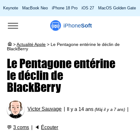
Keynote
MacBook Neo
iPhone 18 Pro
iOS 27
MacOS Golden Gate
iPhone
Soft
>
Actualité Apple
>
Le Pentagone entérine le déclin de
BlackBerry
Le Pentagone entérine
le déclin de
BlackBerry
Victor Sauvage
Il y a 14 ans
(Màj il y a 7 ans)
💬
3 coms
🔈
Écouter