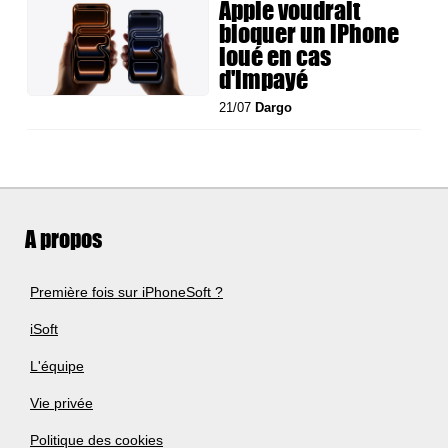
Apple voudrait
bloquer un iPhone
loué en cas
d'impayé
21/07
Dargo
A propos
Première fois sur iPhoneSoft ?
iSoft
L'équipe
Vie privée
Politique des cookies