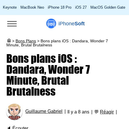
Keynote
MacBook Neo
iPhone 18 Pro
iOS 27
MacOS Golden Gate
iPhone
Soft
>
Bons Plans
>
Bons plans iOS : Dandara, Wonder 7
Minute, Brutal Brutalness
Bons plans iOS :
Dandara, Wonder 7
Minute, Brutal
Brutalness
Guillaume Gabriel
Il y a 8 ans
💬
Réagir
🔈
Écouter