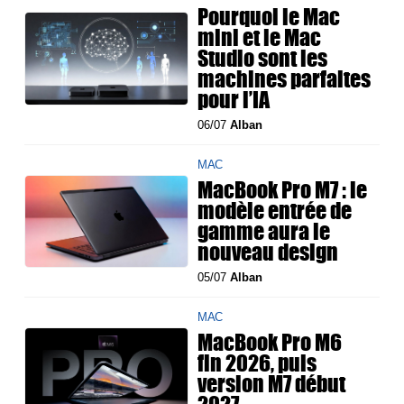
Pourquoi le Mac
mini et le Mac
Studio sont les
machines parfaites
pour l’IA
06/07
Alban
MAC
MacBook Pro M7 : le
modèle entrée de
gamme aura le
nouveau design
05/07
Alban
MAC
MacBook Pro M6
fin 2026, puis
version M7 début