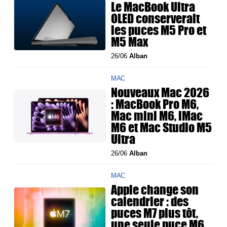
Le MacBook Ultra
OLED conserverait
les puces M5 Pro et
M5 Max
26/06
Alban
MAC
Nouveaux Mac 2026
: MacBook Pro M6,
Mac mini M6, iMac
M6 et Mac Studio M5
Ultra
26/06
Alban
MAC
Apple change son
calendrier : des
puces M7 plus tôt,
une seule puce M6