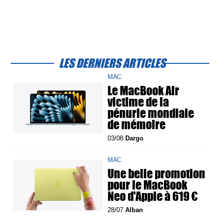
LES DERNIERS ARTICLES
MAC
Le MacBook Air
victime de la
pénurie mondiale
de mémoire
03/08
Dargo
MAC
Une belle promotion
pour le MacBook
Neo d'Apple à 619 €
28/07
Alban