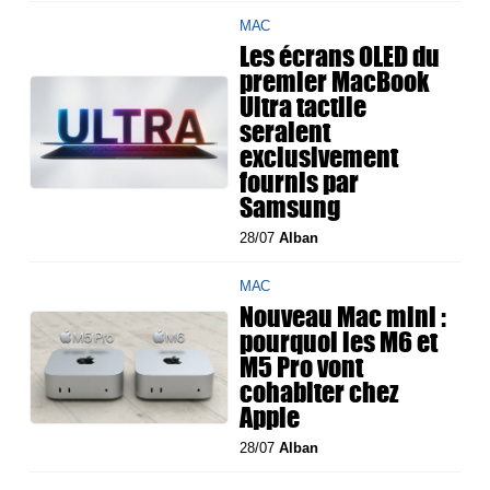
MAC
Les écrans OLED du
premier MacBook
Ultra tactile
seraient
exclusivement
fournis par
Samsung
28/07
Alban
MAC
Nouveau Mac mini :
pourquoi les M6 et
M5 Pro vont
cohabiter chez
Apple
28/07
Alban