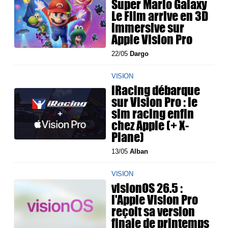
Super Mario Galaxy
Le Film arrive en 3D
immersive sur
Apple Vision Pro
22/05
Dargo
VISION
iRacing débarque
sur Vision Pro : le
sim racing enfin
chez Apple (+ X-
Plane)
13/05
Alban
VISION
visionOS 26.5 :
l'Apple Vision Pro
reçoit sa version
finale de printemps