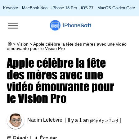
Keynote
MacBook Neo
iPhone 18 Pro
iOS 27
MacOS Golden Gate
iPhone
Soft
>
Vision
>
Apple célèbre la fête des mères avec une vidéo
émouvante pour le Vision Pro
Apple célèbre la fête
des mères avec une
vidéo émouvante pour
le Vision Pro
Nadim Lefebvre
Il y a 1 an
(Màj il y a 1 an)
💬
Réagir
🔈
Écouter