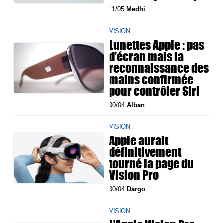
11/05
Medhi
VISION
Lunettes Apple : pas
d’écran mais la
reconnaissance des
mains confirmée
pour contrôler Siri
30/04
Alban
VISION
Apple aurait
définitivement
tourné la page du
Vision Pro
30/04
Dargo
VISION