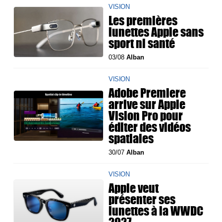
VISION
Les premières
lunettes Apple sans
sport ni santé
03/08
Alban
VISION
Adobe Premiere
arrive sur Apple
Vision Pro pour
éditer des vidéos
spatiales
30/07
Alban
VISION
Apple veut
présenter ses
lunettes à la WWDC