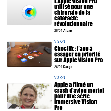
L'Apple Vision Pro
utilisé pour une
chirurgie de la
cataracte
révolutionnaire
28/04
Alban
VISION
Choclift : l’app à
essayer en priorité
sur Apple Vision Pro
26/04
Dargo
VISION
Apple a filmé un
crash d’avion mortel
pour une série
immersive Vision
Pro