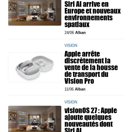
Siri AI arrive en
Europe et nouveaux
environnements
spatiaux
24/06
Alban
VISION
Apple arrête
discrètement la
vente de la housse
de transport du
Vision Pro
11/06
Alban
VISION
visionOS 27 : Apple
ajoute quelques
nouveautés dont
Siri AI