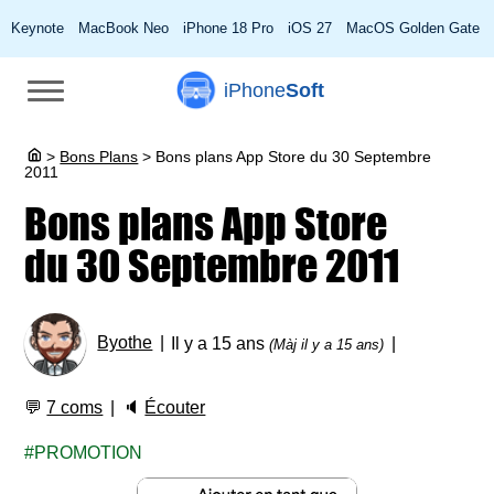
Keynote
MacBook Neo
iPhone 18 Pro
iOS 27
MacOS Golden Gate
iPhone
Soft
>
Bons Plans
>
Bons plans App Store du 30 Septembre
2011
Bons plans App Store
du 30 Septembre 2011
Byothe
Il y a 15 ans
(Màj il y a 15 ans)
💬
7 coms
🔈
Écouter
PROMOTION