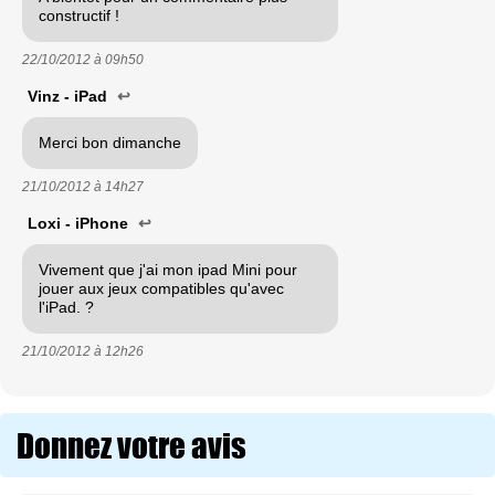
constructif !
22/10/2012 à
09h50
Vinz - iPad
↩
Merci bon dimanche
21/10/2012 à
14h27
Loxi - iPhone
↩
Vivement que j'ai mon ipad Mini pour
jouer aux jeux compatibles qu'avec
l'iPad. ?
21/10/2012 à
12h26
Donnez votre avis