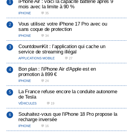
iPhone Air : voici la capacité batterie après 9
mois avec la limite à 90 %
IPHONE
💬 35
Vous utilisez votre iPhone 17 Pro avec ou
sans coque de protection
IPHONE
💬 34
CountdownKit : l’application qui cache un
service de streaming illégal
APPLICATIONS MOBILE
💬 27
Bon plan : l'iPhone Air d'Apple est en
promotion à 899 €
IPHONE
💬 24
La France refuse encore la conduite autonome
de Tesla
VÉHICULES
💬 19
Souhaitez-vous que l'iPhone 18 Pro propose la
recharge inversée
IPHONE
💬 16