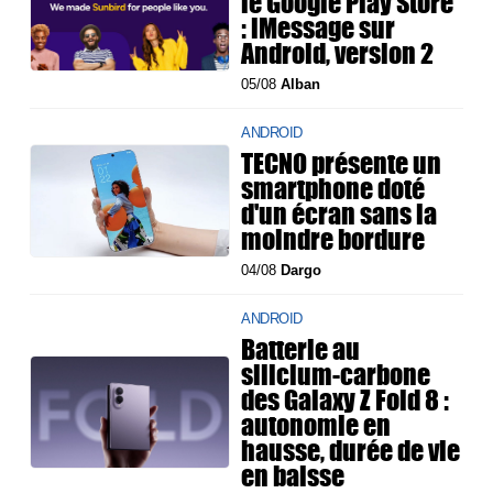
le Google Play Store
: iMessage sur
Android, version 2
05/08
Alban
ANDROID
TECNO présente un
smartphone doté
d'un écran sans la
moindre bordure
04/08
Dargo
ANDROID
Batterie au
silicium-carbone
des Galaxy Z Fold 8 :
autonomie en
hausse, durée de vie
en baisse