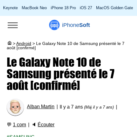
Keynote
MacBook Neo
iPhone 18 Pro
iOS 27
MacOS Golden Gate
iPhone
Soft
>
Android
>
Le Galaxy Note 10 de Samsung présenté le 7
août [confirmé]
Le Galaxy Note 10 de
Samsung présenté le 7
août [confirmé]
Alban Martin
Il y a 7 ans
(Màj il y a 7 ans)
💬
1 com
🔈
Écouter