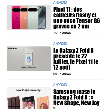
ANDROID
Pixel 11 : des
couleurs flashy et
une puce Tensor G6
gravée en 2 nm
15/07
Alban
ANDROID
Le Galaxy Z Fold 8
présenté le 22
juillet, le Pixel 11 le
12 août
08/07
Alban
ANDROID
Samsung tease le
Galaxy Z Fold 8 : «
New Shape, New Joy
»