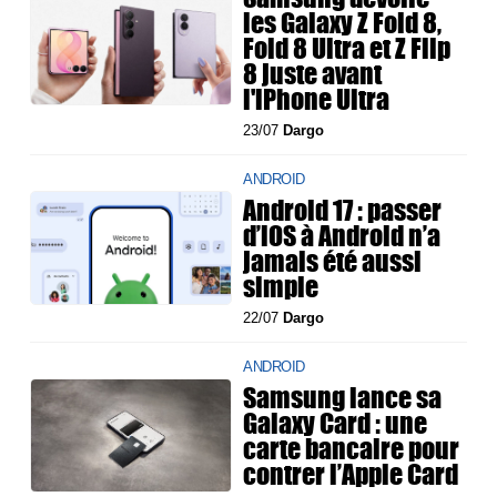
les Galaxy Z Fold 8,
Fold 8 Ultra et Z Flip
8 juste avant
l'iPhone Ultra
23/07
Dargo
ANDROID
Android 17 : passer
d’iOS à Android n’a
jamais été aussi
simple
22/07
Dargo
ANDROID
Samsung lance sa
Galaxy Card : une
carte bancaire pour
contrer l’Apple Card