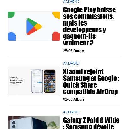
ANDROID
Google Play baisse
ses commissions,
mais les
développeurs y
gagnent-ils
vraiment ?
25/06
Dargo
ANDROID
Xiaomi rejoint
Samsung et Google :
Quick Share
compatible AirDrop
01/06
Alban
ANDROID
Galaxy Z Fold 8 Wide
: Samsung dévoile