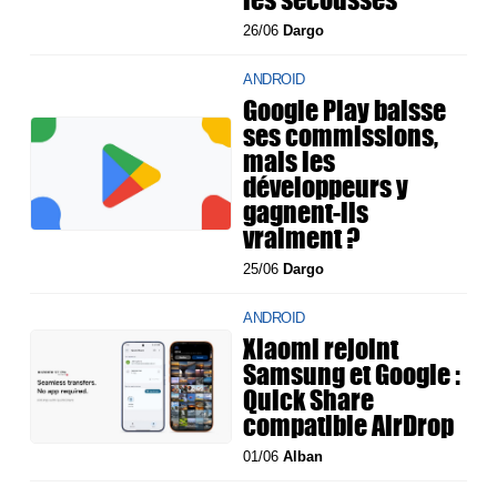
26/06
Dargo
ANDROID
Google Play baisse
ses commissions,
mais les
développeurs y
gagnent-ils
vraiment ?
25/06
Dargo
ANDROID
Xiaomi rejoint
Samsung et Google :
Quick Share
compatible AirDrop
01/06
Alban