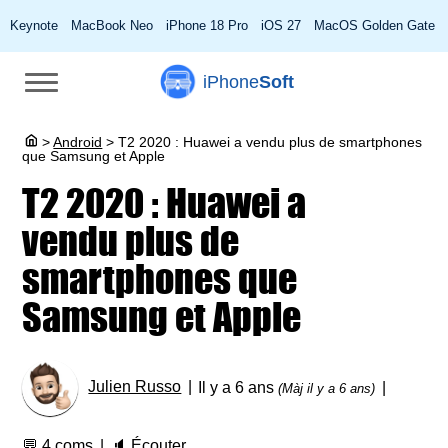
Keynote
MacBook Neo
iPhone 18 Pro
iOS 27
MacOS Golden Gate
iPhone
Soft
>
Android
>
T2 2020 : Huawei a vendu plus de smartphones
que Samsung et Apple
T2 2020 : Huawei a
vendu plus de
smartphones que
Samsung et Apple
Julien Russo
Il y a 6 ans
(Màj il y a 6 ans)
💬
4 coms
🔈
Écouter