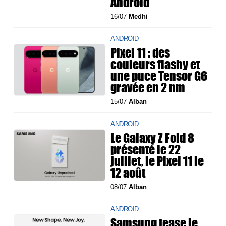
Android
16/07
Medhi
ANDROID
Pixel 11 : des
couleurs flashy et
une puce Tensor G6
gravée en 2 nm
15/07
Alban
ANDROID
Le Galaxy Z Fold 8
présenté le 22
juillet, le Pixel 11 le
12 août
08/07
Alban
ANDROID
Samsung tease le