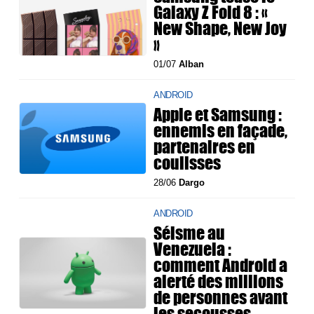
Galaxy Z Fold 8 : «
New Shape, New Joy
»
01/07
Alban
ANDROID
Apple et Samsung :
ennemis en façade,
partenaires en
coulisses
28/06
Dargo
ANDROID
Séisme au
Venezuela :
comment Android a
alerté des millions
de personnes avant
les secousses