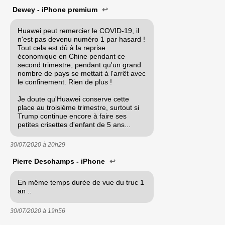
Dewey - iPhone premium
↩
Huawei peut remercier le COVID-19, il
n'est pas devenu numéro 1 par hasard !
Tout cela est dû à la reprise
économique en Chine pendant ce
second trimestre, pendant qu'un grand
nombre de pays se mettait à l'arrêt avec
le confinement. Rien de plus !
Je doute qu'Huawei conserve cette
place au troisième trimestre, surtout si
Trump continue encore à faire ses
petites crisettes d'enfant de 5 ans...
30/07/2020 à
20h29
Pierre Deschamps - iPhone
↩
En même temps durée de vue du truc 1
an ..
30/07/2020 à
19h56