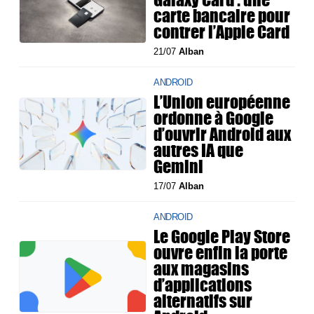
carte bancaire pour
contrer l’Apple Card
21/07
Alban
ANDROID
L’Union européenne
ordonne à Google
d’ouvrir Android aux
autres IA que
Gemini
17/07
Alban
ANDROID
Le Google Play Store
ouvre enfin la porte
aux magasins
d’applications
alternatifs sur