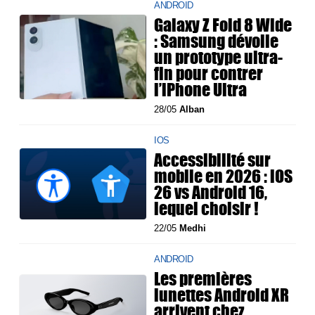
ANDROID
Galaxy Z Fold 8 Wide
: Samsung dévoile
un prototype ultra-
fin pour contrer
l’iPhone Ultra
28/05
Alban
IOS
Accessibilité sur
mobile en 2026 : iOS
26 vs Android 16,
lequel choisir !
22/05
Medhi
ANDROID
Les premières
lunettes Android XR
arrivent chez