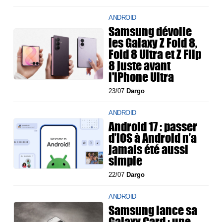
ANDROID
Samsung dévoile
les Galaxy Z Fold 8,
Fold 8 Ultra et Z Flip
8 juste avant
l'iPhone Ultra
23/07
Dargo
ANDROID
Android 17 : passer
d’iOS à Android n’a
jamais été aussi
simple
22/07
Dargo
ANDROID
Samsung lance sa
Galaxy Card : une