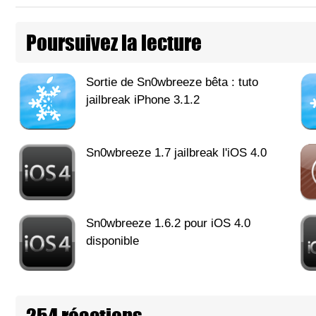
Poursuivez la lecture
Sortie de Sn0wbreeze bêta : tuto
jailbreak iPhone 3.1.2
Sn0wbreeze 1.7 jailbreak l'iOS 4.0
Sn0wbreeze 1.6.2 pour iOS 4.0
disponible
254 réactions