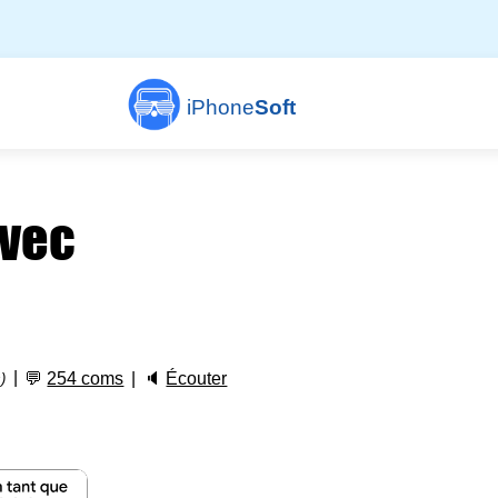
iPhone
Soft
avec
💬
254 coms
🔈
Écouter
)