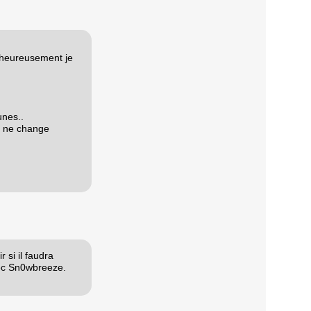
l heureusement je
nes..
la ne change
 si il faudra
avec Sn0wbreeze.