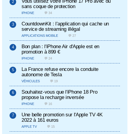
Vous utilisez votre iPhone 17 Pro avec ou
sans coque de protection
IPHONE
💬 34
CountdownKit : l’application qui cache un
service de streaming illégal
APPLICATIONS MOBILE
💬 27
Bon plan : l'iPhone Air d'Apple est en
promotion à 899 €
IPHONE
💬 24
La France refuse encore la conduite
autonome de Tesla
VÉHICULES
💬 19
Souhaitez-vous que l'iPhone 18 Pro
propose la recharge inversée
IPHONE
💬 16
Une belle promotion sur l'Apple TV 4K
2022 à 161 euros
APPLE TV
💬 15