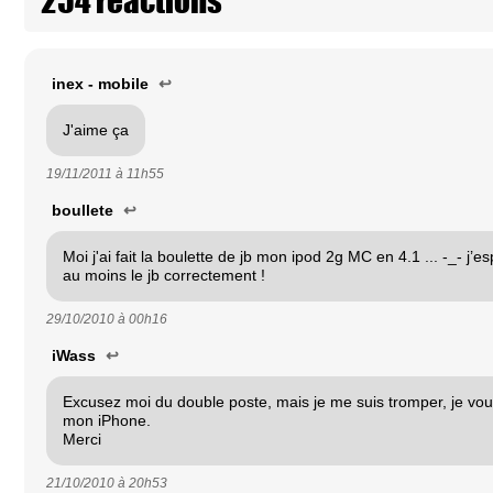
inex - mobile
↩
J'aime ça
19/11/2011 à
11h55
boullete
↩
Moi j'ai fait la boulette de jb mon ipod 2g MC en 4.1 ... -_- j’
au moins le jb correctement !
29/10/2010 à
00h16
iWass
↩
Excusez moi du double poste, mais je me suis tromper, je vo
mon iPhone.
Merci
21/10/2010 à
20h53