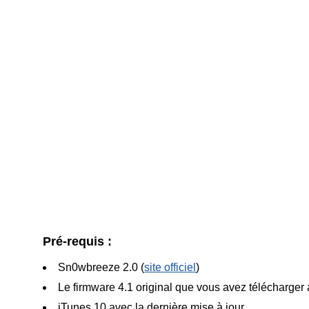
Pré-requis :
Sn0wbreeze 2.0 (
site officiel
)
Le firmware 4.1 original que vous avez télécharger a
iTunes 10 avec la dernière mise à jour