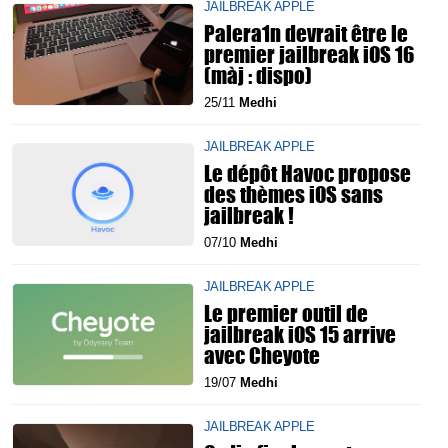
JAILBREAK APPLE
Palera1n devrait être le
premier jailbreak iOS 16
(màj : dispo)
25/11
Medhi
JAILBREAK APPLE
Le dépôt Havoc propose
des thèmes iOS sans
jailbreak !
07/10
Medhi
JAILBREAK APPLE
Le premier outil de
jailbreak iOS 15 arrive
avec Cheyote
19/07
Medhi
JAILBREAK APPLE