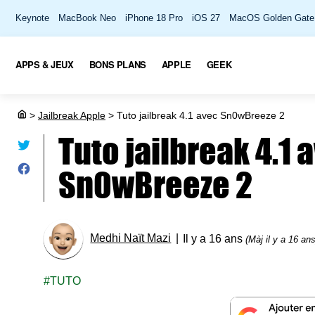
Keynote
MacBook Neo
iPhone 18 Pro
iOS 27
MacOS Golden Gate
APPS & JEUX
BONS PLANS
APPLE
GEEK
>
Jailbreak Apple
>
Tuto jailbreak 4.1 avec Sn0wBreeze 2
Tuto jailbreak 4.1 
Sn0wBreeze 2
Medhi Naït Mazi
Il y a 16 ans
(Màj il y a 16 ans
TUTO