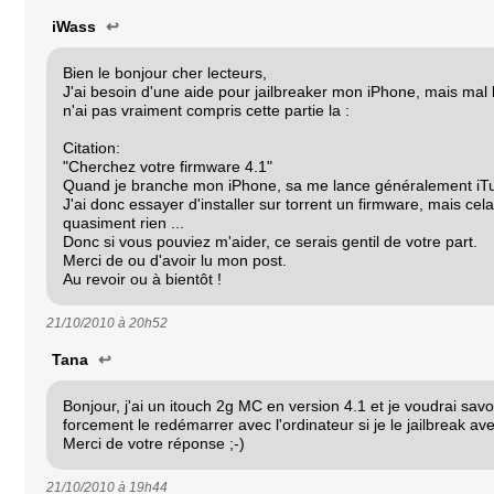
iWass
↩
Bien le bonjour cher lecteurs,
J'ai besoin d'une aide pour jailbreaker mon iPhone, mais ma
n'ai pas vraiment compris cette partie la :
Citation:
"Cherchez votre firmware 4.1"
Quand je branche mon iPhone, sa me lance généralement iTu
J'ai donc essayer d'installer sur torrent un firmware, mais ce
quasiment rien ...
Donc si vous pouviez m'aider, ce serais gentil de votre part.
Merci de ou d'avoir lu mon post.
Au revoir ou à bientôt !
21/10/2010 à
20h52
Tana
↩
Bonjour, j'ai un itouch 2g MC en version 4.1 et je voudrai savoir
forcement le redémarrer avec l'ordinateur si je le jailbreak 
Merci de votre réponse ;-)
21/10/2010 à
19h44