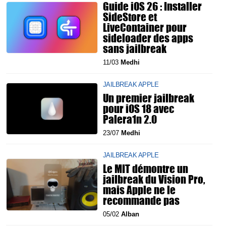
Guide iOS 26 : Installer
SideStore et
LiveContainer pour
sideloader des apps
sans jailbreak
11/03
Medhi
JAILBREAK APPLE
Un premier jailbreak
pour iOS 18 avec
Palera1n 2.0
23/07
Medhi
JAILBREAK APPLE
Le MIT démontre un
jailbreak du Vision Pro,
mais Apple ne le
recommande pas
05/02
Alban