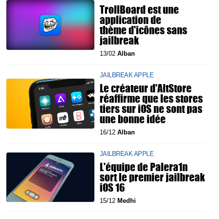
TrollBoard est une
application de
thème d'icônes sans
jailbreak
13/02
Alban
JAILBREAK APPLE
Le créateur d'AltStore
réaffirme que les stores
tiers sur iOS ne sont pas
une bonne idée
16/12
Alban
JAILBREAK APPLE
L'équipe de Palera1n
sort le premier jailbreak
iOS 16
15/12
Medhi