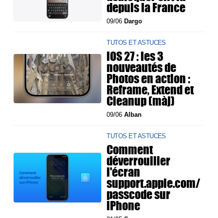
depuis la France
09/06
Dargo
TUTOS ET ASTUCES
iOS 27 : les 3
nouveautés de
Photos en action :
Reframe, Extend et
Cleanup (màj)
09/06
Alban
TUTOS ET ASTUCES
Comment
déverrouiller
l'écran
support.apple.com/
passcode sur
iPhone