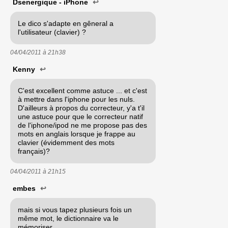
Dsenergique - iPhone
↩
Le dico s'adapte en gêneral a
l'utilisateur (clavier) ?
04/04/2011 à
21h38
Kenny
↩
C'est excellent comme astuce ... et c'est
à mettre dans l'iphone pour les nuls.
D'ailleurs à propos du correcteur, y'a t'il
une astuce pour que le correcteur natif
de l'iphone/ipod ne me propose pas des
mots en anglais lorsque je frappe au
clavier (évidemment des mots
français)?
04/04/2011 à
21h15
embes
↩
mais si vous tapez plusieurs fois un
même mot, le dictionnaire va le
mémoriser