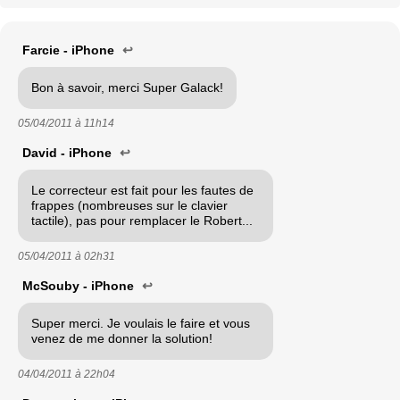
Farcie - iPhone
↩
Bon à savoir, merci Super Galack!
05/04/2011 à
11h14
David - iPhone
↩
Le correcteur est fait pour les fautes de
frappes (nombreuses sur le clavier
tactile), pas pour remplacer le Robert...
05/04/2011 à
02h31
McSouby - iPhone
↩
Super merci. Je voulais le faire et vous
venez de me donner la solution!
04/04/2011 à
22h04