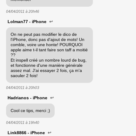
04/04/2011 à
20h46
Lolman77 - iPhone
↩
On ne peut pas modifier le dico de
l'iPhone, donc pas d'ajout de mots! Un
comble, voire une honte! POURQUOI
apple aime t-il tant faire son taff a moitié
??
Et inspell créé un nombre lourd de bug,
et fonctionne d'une manière générale
assez mal. J'ai essayer 2 fois, ça m'a
saouler 2 fois!
04/04/2011 à
20h03
Hadrianos - iPhone
↩
Cool ce tips, merci ;)
04/04/2011 à
19h40
Link8866 - iPhone
↩