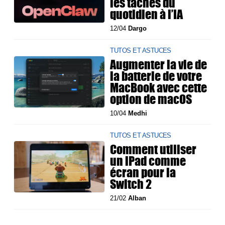
les tâches du
quotidien à l’IA
12/04
Dargo
TUTOS ET ASTUCES
Augmenter la vie de
la batterie de votre
MacBook avec cette
option de macOS
10/04
Medhi
TUTOS ET ASTUCES
Comment utiliser
un iPad comme
écran pour la
Switch 2
21/02
Alban