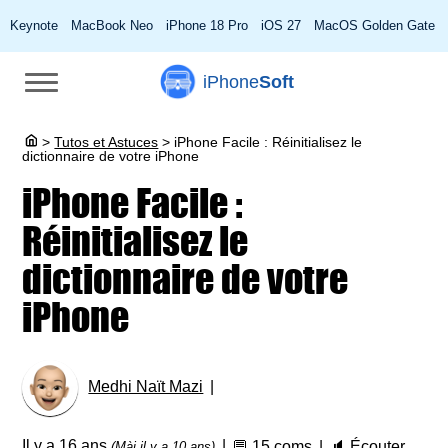
Keynote
MacBook Neo
iPhone 18 Pro
iOS 27
MacOS Golden Gate
iPhone
Soft
>
Tutos et Astuces
>
iPhone Facile : Réinitialisez le
dictionnaire de votre iPhone
iPhone Facile :
Réinitialisez le
dictionnaire de votre
iPhone
Medhi Naït Mazi
Il y a 16 ans
💬
15 coms
🔈
Écouter
(Màj il y a 10 ans)