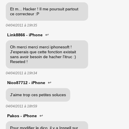
Et m... Hacker ! Il me poursuit partout
ce correcteur :P
04/04/2011 à
19h35
Link8866 - iPhone
↩
Oh merci merci merci iphonesoft !
J'esperais que cette fonction existait
sans avoir besoin de hacher l'itruc :)
Reseted !
04/04/2011 à
19h34
Nico87712 - iPhone
↩
J'aime trop ces petites soluces
04/04/2011 à
18h59
Pakos - iPhone
↩
Pour modifier le dico, il y a Inspell sur