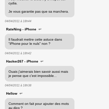
cydia.
Je vous garantie pas que sa marchera.
04/04/2011 à
18h44
RateNing - iPhone
↩
Il faudrait mettre cette astuce dans
"iPhone pour le nuls" non ?
04/04/2011 à
18h42
Hacker267 - iPhone
↩
Ouais j'aimerais bien savoir aussi mais
je pense que c'est impossible...
04/04/2011 à
18h38
Hellow
↩
Comment on fait pour ajouter des mots
au dico ?