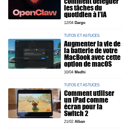
comment déléguer
les tâches du
quotidien à l’IA
12/04
Dargo
TUTOS ET ASTUCES
Augmenter la vie de
la batterie de votre
MacBook avec cette
option de macOS
10/04
Medhi
TUTOS ET ASTUCES
Comment utiliser
un iPad comme
écran pour la
Switch 2
21/02
Alban