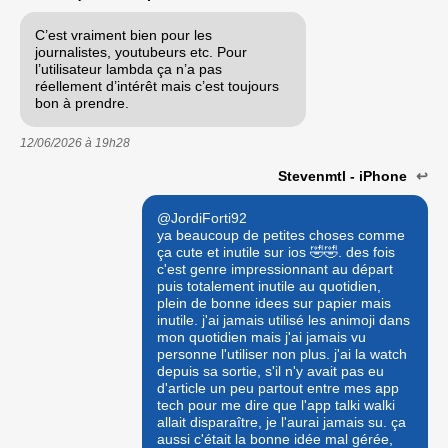
C’est vraiment bien pour les
journalistes, youtubeurs etc. Pour
l’utilisateur lambda ça n’a pas
réellement d’intérêt mais c’est toujours
bon à prendre.
12/06/2026 à
19h28
Stevenmtl - iPhone
↩
@JordiForti92
ya beaucoup de petites choses comme
ça cute et inutile sur ios 🤣🤣. des fois
c'est genre impressionnant au départ
puis totalement inutile au quotidien,
plein de bonne idees sur papier mais
inutile. j'ai jamais utilisé les animoji dans
mon quotidien mais j'ai jamais vu
personne l'utiliser non plus. j'ai la watch
depuis sa sortie, s'il n'y avait pas eu
d'article un peu partout entre mes app
tech pour me dire que l'app talki walki
allait disparaître, je l'aurai jamais su. ça
aussi c'était la bonne idée mal gérée,