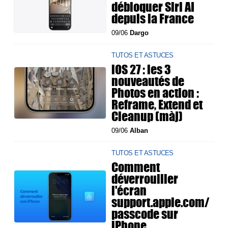
débloquer Siri AI
depuis la France
09/06
Dargo
TUTOS ET ASTUCES
iOS 27 : les 3
nouveautés de
Photos en action :
Reframe, Extend et
Cleanup (màj)
09/06
Alban
TUTOS ET ASTUCES
Comment
déverrouiller
l'écran
support.apple.com/
passcode sur
iPhone