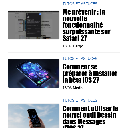
TUTOS ET ASTUCES
Me prévenir : la
nouvelle
fonctionnalité
surpuissante sur
Safari 27
18/07
Dargo
TUTOS ET ASTUCES
Comment se
préparer à installer
la bêta iOS 27
18/06
Medhi
TUTOS ET ASTUCES
Comment utiliser le
nouvel outil Dessin
dans Messages