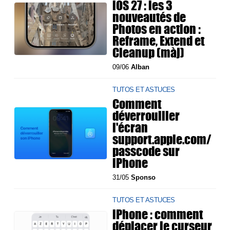
iOS 27 : les 3
nouveautés de
Photos en action :
Reframe, Extend et
Cleanup (màj)
09/06
Alban
TUTOS ET ASTUCES
Comment
déverrouiller
l'écran
support.apple.com/
passcode sur
iPhone
31/05
Sponso
TUTOS ET ASTUCES
iPhone : comment
déplacer le curseur