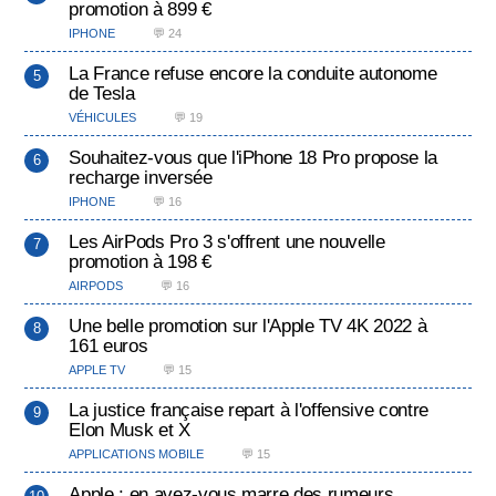
promotion à 899 €
IPHONE
💬 24
La France refuse encore la conduite autonome
de Tesla
VÉHICULES
💬 19
Souhaitez-vous que l'iPhone 18 Pro propose la
recharge inversée
IPHONE
💬 16
Les AirPods Pro 3 s'offrent une nouvelle
promotion à 198 €
AIRPODS
💬 16
Une belle promotion sur l'Apple TV 4K 2022 à
161 euros
APPLE TV
💬 15
La justice française repart à l'offensive contre
Elon Musk et X
APPLICATIONS MOBILE
💬 15
Apple : en avez-vous marre des rumeurs