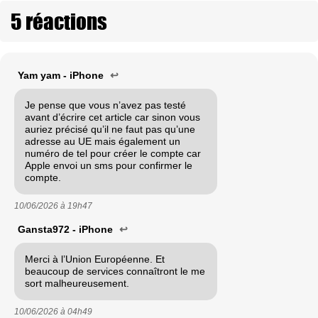
5 réactions
Yam yam - iPhone
↩
Je pense que vous n’avez pas testé
avant d’écrire cet article car sinon vous
auriez précisé qu’il ne faut pas qu’une
adresse au UE mais également un
numéro de tel pour créer le compte car
Apple envoi un sms pour confirmer le
compte.
10/06/2026 à
19h47
Gansta972 - iPhone
↩
Merci à l’Union Européenne. Et
beaucoup de services connaîtront le me
sort malheureusement.
10/06/2026 à
04h49