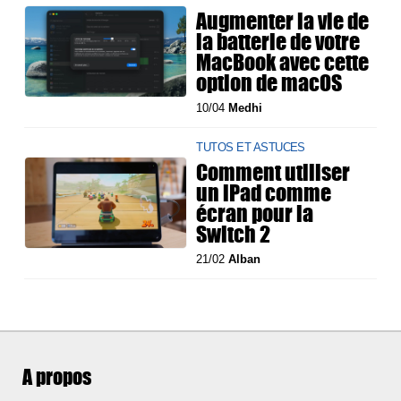
Augmenter la vie de
la batterie de votre
MacBook avec cette
option de macOS
10/04
Medhi
TUTOS ET ASTUCES
Comment utiliser
un iPad comme
écran pour la
Switch 2
21/02
Alban
A propos