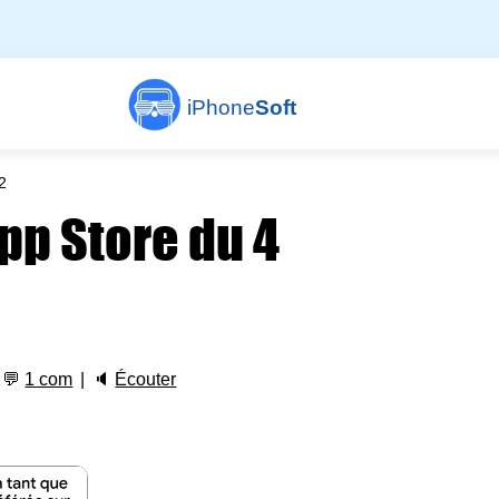
iPhone
Soft
2
App Store du 4
💬
1 com
🔈
Écouter