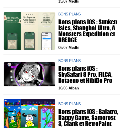
15/07
Medhi
BONS PLANS
Bons plans iOS : Sunken
Isles, Shanghai Ultra, A
Monsters Expedition et
DREDGE
06/07
Medhi
BONS PLANS
Bons plans iOS :
SkySafari 8 Pro, FILCA,
Rotaeno et HibiDo Pro
10/06
Alban
BONS PLANS
Bons plans iOS : Balatro,
Happy Game, Samorost
3, Clank et RetroPaint