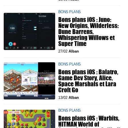
BONS PLANS
Bons plans iOS : Juno:
New Origins, Wilderless:
Dune Barrens,
Whispering Willows et
Super Time
27/02
Alban
BONS PLANS
Bons plans iOS : Balatro,
Game Dev Story, Alice,
Space Marshals et Lara
Croft Go
13/02
Alban
BONS PLANS
Bons plans iOS : Warbits,
HITMAN World of