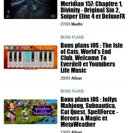
Meridian 157: Chapitre 1,
Divinity - Original Sin 2,
Sniper Elite 4 et DeluxeFX
27/03
Medhi
BONS PLANS
Bons plans iOS : The Isle
of Cats, World's End
Club, Welcome To
Everdell et Youtubers
Life Music
20/03
Alban
BONS PLANS
Bons plans iOS : Jollys
Mahjong, Subnautica,
Cat Quest, SpellForce -
Heroes & Magic et
MetaWeather
13/03
Alban