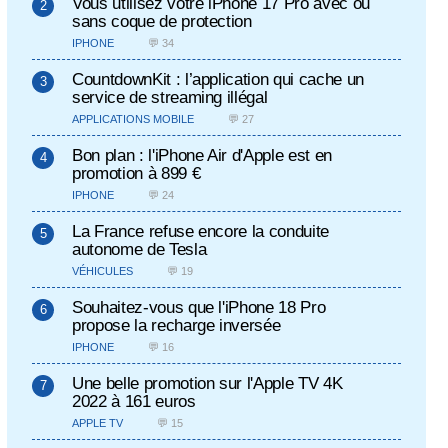
Vous utilisez votre iPhone 17 Pro avec ou
sans coque de protection
IPHONE
💬 34
CountdownKit : l’application qui cache un
service de streaming illégal
APPLICATIONS MOBILE
💬 27
Bon plan : l'iPhone Air d'Apple est en
promotion à 899 €
IPHONE
💬 24
La France refuse encore la conduite
autonome de Tesla
VÉHICULES
💬 19
Souhaitez-vous que l'iPhone 18 Pro
propose la recharge inversée
IPHONE
💬 16
Une belle promotion sur l'Apple TV 4K
2022 à 161 euros
APPLE TV
💬 15