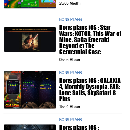
25/05
Medhi
BONS PLANS
Bons plans iOS : Star
Wars: KOTOR, This War of
Mine, SaGa Emerald
Beyond et The
Centennial Case
06/05
Alban
BONS PLANS
Bons plans iOS : GALAXIA
4, Monthly Dystopia, FAR:
Lone Sails, SkySafari 8
Plus
15/04
Alban
BONS PLANS
Bons plans iOS :