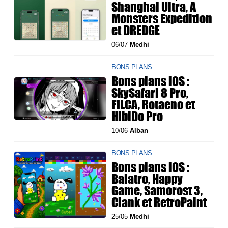
Shanghai Ultra, A
Monsters Expedition
et DREDGE
06/07
Medhi
BONS PLANS
Bons plans iOS :
SkySafari 8 Pro,
FILCA, Rotaeno et
HibiDo Pro
10/06
Alban
BONS PLANS
Bons plans iOS :
Balatro, Happy
Game, Samorost 3,
Clank et RetroPaint
25/05
Medhi