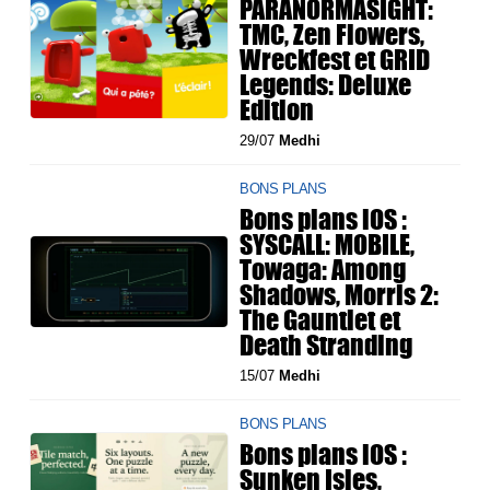
PARANORMASIGHT:
TMC, Zen Flowers,
Wreckfest et GRID
Legends: Deluxe
Edition
29/07
Medhi
BONS PLANS
Bons plans iOS :
SYSCALL: MOBILE,
Towaga: Among
Shadows, Morris 2:
The Gauntlet et
Death Stranding
15/07
Medhi
BONS PLANS
Bons plans iOS :
Sunken Isles,