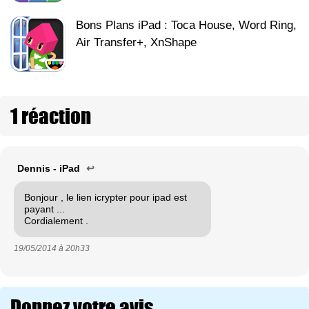
Bons Plans iPad : Toca House, Word Ring,
Air Transfer+, XnShape
1 réaction
Dennis - iPad
↩
Bonjour , le lien icrypter pour ipad est
payant ...
Cordialement .
19/05/2014 à
20h33
Donnez votre avis