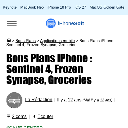
Keynote
MacBook Neo
iPhone 18 Pro
iOS 27
MacOS Golden Gate
iPhone
Soft
>
Bons Plans
>
Applications mobile
>
Bons Plans iPhone :
Sentinel 4, Frozen Synapse, Groceries
Bons Plans iPhone :
Sentinel 4, Frozen
Synapse, Groceries
La Rédaction
Il y a 12 ans
(Màj il y a 12 ans)
💬
2 coms
🔈
Écouter