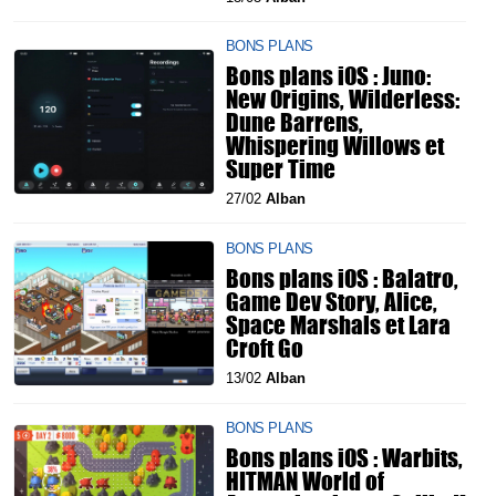
BONS PLANS
Bons plans iOS : Juno:
New Origins, Wilderless:
Dune Barrens,
Whispering Willows et
Super Time
27/02
Alban
BONS PLANS
Bons plans iOS : Balatro,
Game Dev Story, Alice,
Space Marshals et Lara
Croft Go
13/02
Alban
BONS PLANS
Bons plans iOS : Warbits,
HITMAN World of