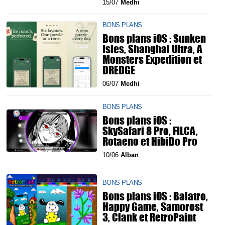
15/07
Medhi
BONS PLANS
Bons plans iOS : Sunken
Isles, Shanghai Ultra, A
Monsters Expedition et
DREDGE
06/07
Medhi
BONS PLANS
Bons plans iOS :
SkySafari 8 Pro, FILCA,
Rotaeno et HibiDo Pro
10/06
Alban
BONS PLANS
Bons plans iOS : Balatro,
Happy Game, Samorost
3, Clank et RetroPaint