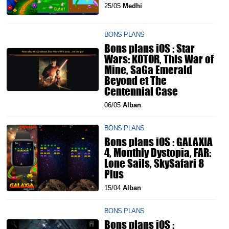
25/05
Medhi
BONS PLANS
Bons plans iOS : Star
Wars: KOTOR, This War of
Mine, SaGa Emerald
Beyond et The
Centennial Case
06/05
Alban
BONS PLANS
Bons plans iOS : GALAXIA
4, Monthly Dystopia, FAR:
Lone Sails, SkySafari 8
Plus
15/04
Alban
BONS PLANS
Bons plans iOS :