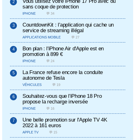
Vous utilisez votre iPhone 17 Pro avec ou
sans coque de protection
IPHONE
💬 34
CountdownKit : l’application qui cache un
service de streaming illégal
APPLICATIONS MOBILE
💬 27
Bon plan : l'iPhone Air d'Apple est en
promotion à 899 €
IPHONE
💬 24
La France refuse encore la conduite
autonome de Tesla
VÉHICULES
💬 19
Souhaitez-vous que l'iPhone 18 Pro
propose la recharge inversée
IPHONE
💬 16
Une belle promotion sur l'Apple TV 4K
2022 à 161 euros
APPLE TV
💬 15