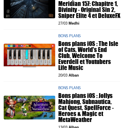
Meridian 157: Chapitre 1,
Divinity - Original Sin 2,
Sniper Elite 4 et DeluxeFX
27/03
Medhi
BONS PLANS
Bons plans iOS : The Isle
of Cats, World's End
Club, Welcome To
Everdell et Youtubers
Life Music
20/03
Alban
BONS PLANS
Bons plans iOS : Jollys
Mahjong, Subnautica,
Cat Quest, SpellForce -
Heroes & Magic et
MetaWeather
13/03
Alban