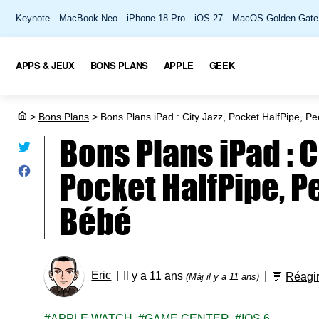
Keynote
MacBook Neo
iPhone 18 Pro
iOS 27
MacOS Golden Gate
APPS & JEUX
BONS PLANS
APPLE
GEEK
>
Bons Plans
>
Bons Plans iPad : City Jazz, Pocket HalfPipe, 
Bons Plans iPad : Ci
Pocket HalfPipe, 
Bébé
Eric
Il y a 11 ans
💬
Réagi
(Màj il y a 11 ans)
APPLE WATCH
GAME CENTER
IOS 6