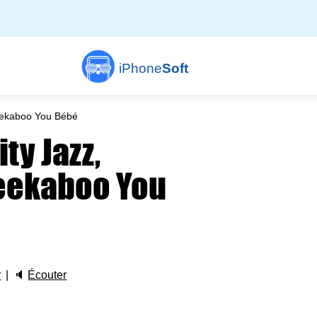
iPhone
Soft
Peekaboo You Bébé
ty Jazz,
Peekaboo You
r
🔈
Écouter