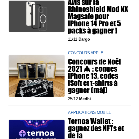
Avis sur la
Rhinoshield Mod NX
Magsafe pour
iPhone 14 Pro et 5
packs à gagner !
11/11
Dargo
CONCOURS APPLE
Concours de Noël
2021 🎄 : coques
iPhone 13, codes
iSoft et t-shirts à
gagner (màj)
25/12
Medhi
APPLICATIONS MOBILE
Ternoa Wallet :
gagnez des NFTs et
de la