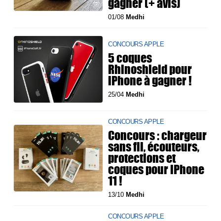
gagner (+ avis)
01/08
Medhi
CONCOURS APPLE
5 coques
Rhinoshield pour
iPhone à gagner !
25/04
Medhi
CONCOURS APPLE
Concours : chargeur
sans fil, écouteurs,
protections et
coques pour iPhone
11 !
13/10
Medhi
CONCOURS APPLE