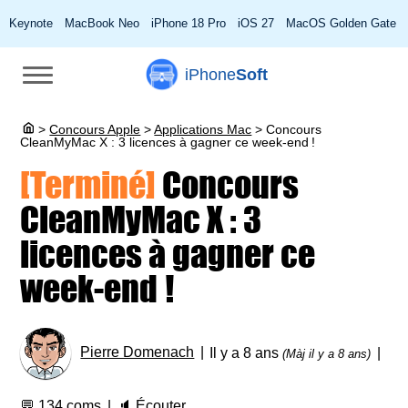
Keynote
MacBook Neo
iPhone 18 Pro
iOS 27
MacOS Golden Gate
iPhone
Soft
>
Concours Apple
>
Applications Mac
>
Concours
CleanMyMac X : 3 licences à gagner ce week-end !
[Terminé]
Concours
CleanMyMac X : 3
licences à gagner ce
week-end !
Pierre Domenach
Il y a 8 ans
(Màj il y a 8 ans)
💬
134 coms
🔈
Écouter