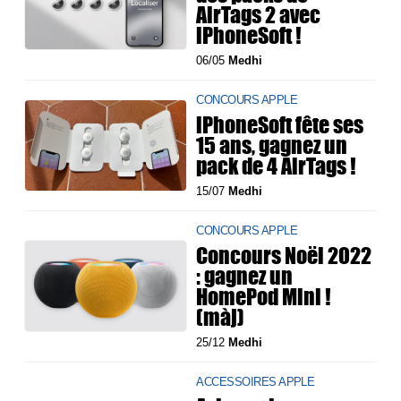
AirTags 2 avec
iPhoneSoft !
06/05
Medhi
CONCOURS APPLE
iPhoneSoft fête ses
15 ans, gagnez un
pack de 4 AirTags !
15/07
Medhi
CONCOURS APPLE
Concours Noël 2022
: gagnez un
HomePod Mini !
(màj)
25/12
Medhi
ACCESSOIRES APPLE