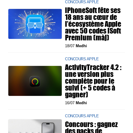
CONCOURS APPLE
iPhoneSoft fête ses
18 ans au cœur de
l’écosystème Apple
avec 50 codes iSoft
Premium (màj)
18/07
Medhi
CONCOURS APPLE
ActivityTracker 4.2 :
une version plus
complète pour le
suivi (+ 5 codes à
gagner)
16/07
Medhi
CONCOURS APPLE
Concours : gagnez
des packs de