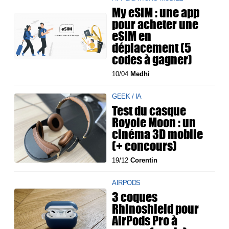
My eSIM : une app
pour acheter une
eSIM en
déplacement (5
codes à gagner)
10/04
Medhi
GEEK / IA
Test du casque
Royole Moon : un
cinéma 3D mobile
(+ concours)
19/12
Corentin
AIRPODS
3 coques
Rhinoshield pour
AirPods Pro à