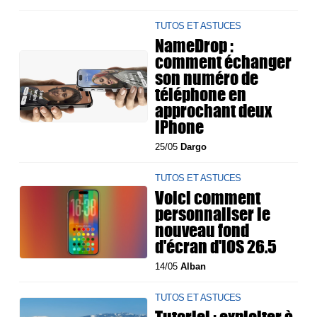
TUTOS ET ASTUCES
NameDrop :
comment échanger
son numéro de
téléphone en
approchant deux
iPhone
25/05
Dargo
TUTOS ET ASTUCES
Voici comment
personnaliser le
nouveau fond
d'écran d'iOS 26.5
14/05
Alban
TUTOS ET ASTUCES