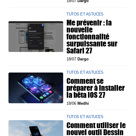
18/07
Dargo
TUTOS ET ASTUCES
Me prévenir : la
nouvelle
fonctionnalité
surpuissante sur
Safari 27
18/07
Dargo
TUTOS ET ASTUCES
Comment se
préparer à installer
la bêta iOS 27
18/06
Medhi
TUTOS ET ASTUCES
Comment utiliser le
nouvel outil Dessin