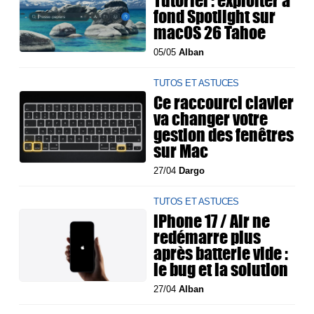
Tutoriel : exploiter à
fond Spotlight sur
macOS 26 Tahoe
05/05
Alban
TUTOS ET ASTUCES
Ce raccourci clavier
va changer votre
gestion des fenêtres
sur Mac
27/04
Dargo
TUTOS ET ASTUCES
iPhone 17 / Air ne
redémarre plus
après batterie vide :
le bug et la solution
27/04
Alban