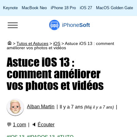
Keynote
MacBook Neo
iPhone 18 Pro
iOS 27
MacOS Golden Gate
iPhone
Soft
>
Tutos et Astuces
>
iOS
>
Astuce iOS 13 : comment
améliorer vos photos et vidéos
Astuce iOS 13 :
comment améliorer
vos photos et vidéos
Alban Martin
Il y a 7 ans
(Màj il y a 7 ans)
💬
1 com
🔈
Écouter