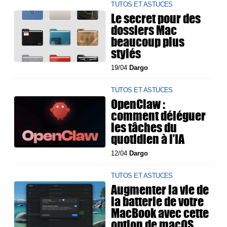
TUTOS ET ASTUCES
Le secret pour des
dossiers Mac
beaucoup plus
stylés
19/04
Dargo
TUTOS ET ASTUCES
OpenClaw :
comment déléguer
les tâches du
quotidien à l’IA
12/04
Dargo
TUTOS ET ASTUCES
Augmenter la vie de
la batterie de votre
MacBook avec cette
option de macOS