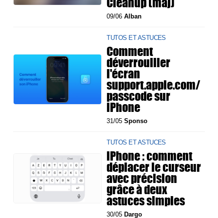
Cleanup (màj)
09/06
Alban
TUTOS ET ASTUCES
Comment
déverrouiller
l'écran
support.apple.com/
passcode sur
iPhone
31/05
Sponso
TUTOS ET ASTUCES
iPhone : comment
déplacer le curseur
avec précision
grâce à deux
astuces simples
30/05
Dargo