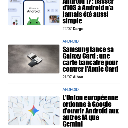
Android 17 : passer
d’iOS à Android n’a
jamais été aussi
simple
22/07
Dargo
ANDROID
Samsung lance sa
Galaxy Card : une
carte bancaire pour
contrer l’Apple Card
21/07
Alban
ANDROID
L’Union européenne
ordonne à Google
d’ouvrir Android aux
autres IA que
Gemini