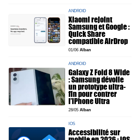
ANDROID
Xiaomi rejoint
Samsung et Google :
Quick Share
compatible AirDrop
01/06
Alban
ANDROID
Galaxy Z Fold 8 Wide
: Samsung dévoile
un prototype ultra-
fin pour contrer
l’iPhone Ultra
28/05
Alban
IOS
Accessibilité sur
mobile en 2026 : iOS