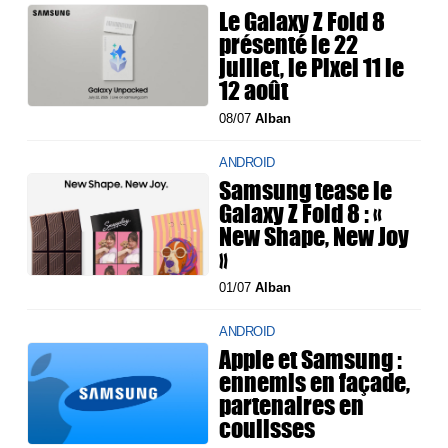
Le Galaxy Z Fold 8
présenté le 22
juillet, le Pixel 11 le
12 août
08/07
Alban
ANDROID
Samsung tease le
Galaxy Z Fold 8 : «
New Shape, New Joy
»
01/07
Alban
ANDROID
Apple et Samsung :
ennemis en façade,
partenaires en
coulisses