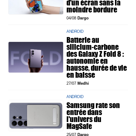
d'un écran sans la
moindre bordure
04/08
Dargo
ANDROID
Batterie au
silicium-carbone
des Galaxy Z Fold 8 :
autonomie en
hausse, durée de vie
en baisse
27/07
Medhi
ANDROID
Samsung rate son
entrée dans
l'univers du
MagSafe
25/07
Dargo