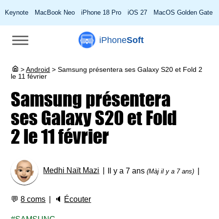
Keynote
MacBook Neo
iPhone 18 Pro
iOS 27
MacOS Golden Gate
iPhone
Soft
>
Android
>
Samsung présentera ses Galaxy S20 et Fold 2
le 11 février
Samsung présentera
ses Galaxy S20 et Fold
2 le 11 février
Medhi Naït Mazi
Il y a 7 ans
(Màj il y a 7 ans)
💬
8 coms
🔈
Écouter