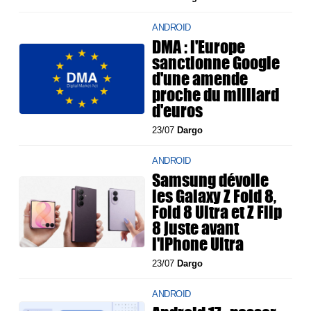
ANDROID
DMA : l'Europe
sanctionne Google
d'une amende
proche du milliard
d'euros
23/07
Dargo
ANDROID
Samsung dévoile
les Galaxy Z Fold 8,
Fold 8 Ultra et Z Flip
8 juste avant
l'iPhone Ultra
23/07
Dargo
ANDROID