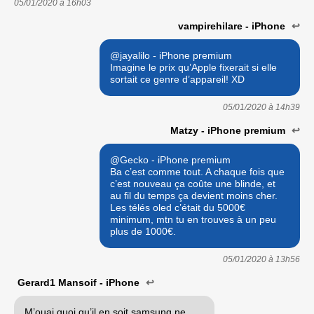
05/01/2020 à
16h03
vampirehilare - iPhone
↩
@jayalilo - iPhone premium
Imagine le prix qu’Apple fixerait si elle
sortait ce genre d’appareil! XD
05/01/2020 à
14h39
Matzy - iPhone premium
↩
@Gecko - iPhone premium
Ba c’est comme tout. A chaque fois que
c’est nouveau ça coûte une blinde, et
au fil du temps ça devient moins cher.
Les télés oled c’était du 5000€
minimum, mtn tu en trouves à un peu
plus de 1000€.
05/01/2020 à
13h56
Gerard1 Mansoif - iPhone
↩
M’ouai quoi qu’il en soit samsung ne