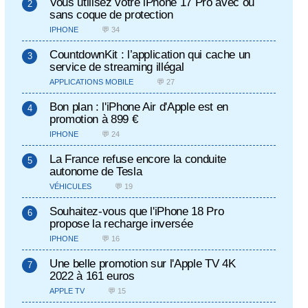
Vous utilisez votre iPhone 17 Pro avec ou
sans coque de protection
IPHONE
💬 34
CountdownKit : l’application qui cache un
service de streaming illégal
APPLICATIONS MOBILE
💬 27
Bon plan : l'iPhone Air d'Apple est en
promotion à 899 €
IPHONE
💬 24
La France refuse encore la conduite
autonome de Tesla
VÉHICULES
💬 19
Souhaitez-vous que l'iPhone 18 Pro
propose la recharge inversée
IPHONE
💬 16
Une belle promotion sur l'Apple TV 4K
2022 à 161 euros
APPLE TV
💬 15