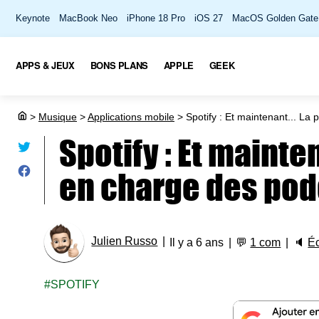
Keynote
MacBook Neo
iPhone 18 Pro
iOS 27
MacOS Golden Gate
APPS & JEUX
BONS PLANS
APPLE
GEEK
>
Musique
>
Applications mobile
>
Spotify : Et maintenant... La 
Spotify : Et mainten
en charge des pod
Julien Russo
Il y a 6 ans
💬
1 com
🔈
É
SPOTIFY