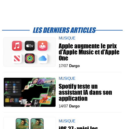
LES DERNIERS ARTICLES
MUSIQUE
Apple augmente le prix
d'Apple Music et d'Apple
One
17/07
Dargo
MUSIQUE
Spotify teste un
assistant IA dans son
application
14/07
Dargo
MUSIQUE
iOS 27 : voici les