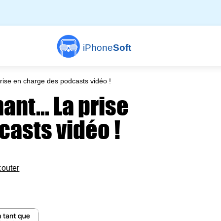
iPhone
Soft
prise en charge des podcasts vidéo !
ant... La prise
casts vidéo !
couter