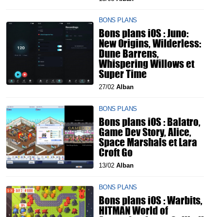
BONS PLANS
Bons plans iOS : Juno:
New Origins, Wilderless:
Dune Barrens,
Whispering Willows et
Super Time
27/02
Alban
BONS PLANS
Bons plans iOS : Balatro,
Game Dev Story, Alice,
Space Marshals et Lara
Croft Go
13/02
Alban
BONS PLANS
Bons plans iOS : Warbits,
HITMAN World of