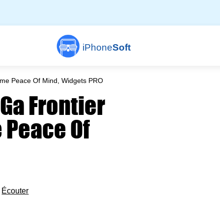
iPhone
Soft
ome Peace Of Mind, Widgets PRO
aGa Frontier
 Peace Of

Écouter