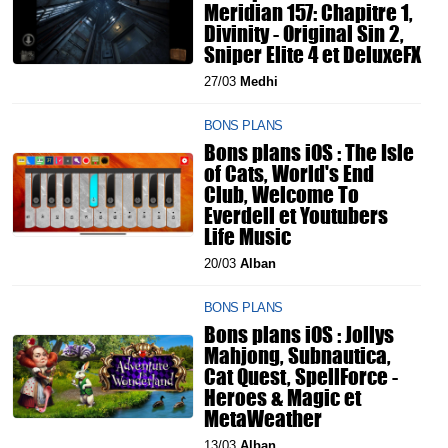
Meridian 157: Chapitre 1,
Divinity - Original Sin 2,
Sniper Elite 4 et DeluxeFX
27/03
Medhi
BONS PLANS
Bons plans iOS : The Isle
of Cats, World's End
Club, Welcome To
Everdell et Youtubers
Life Music
20/03
Alban
BONS PLANS
Bons plans iOS : Jollys
Mahjong, Subnautica,
Cat Quest, SpellForce -
Heroes & Magic et
MetaWeather
13/03
Alban