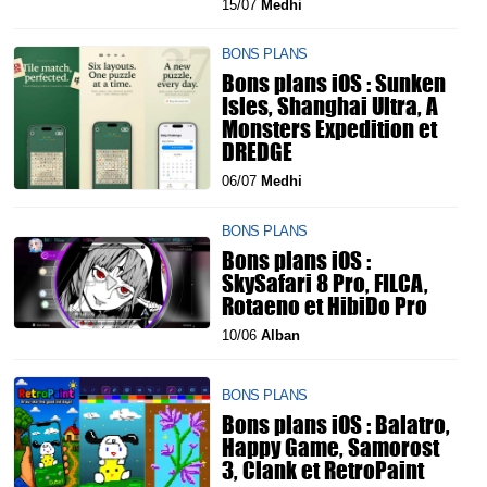
15/07
Medhi
BONS PLANS
Bons plans iOS : Sunken
Isles, Shanghai Ultra, A
Monsters Expedition et
DREDGE
06/07
Medhi
BONS PLANS
Bons plans iOS :
SkySafari 8 Pro, FILCA,
Rotaeno et HibiDo Pro
10/06
Alban
BONS PLANS
Bons plans iOS : Balatro,
Happy Game, Samorost
3, Clank et RetroPaint