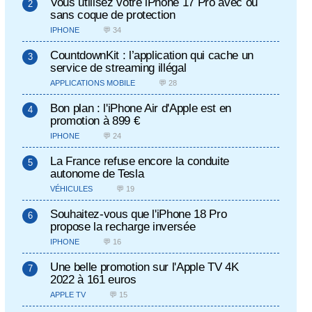
Vous utilisez votre iPhone 17 Pro avec ou
sans coque de protection
IPHONE
💬 34
CountdownKit : l’application qui cache un
service de streaming illégal
APPLICATIONS MOBILE
💬 28
Bon plan : l'iPhone Air d'Apple est en
promotion à 899 €
IPHONE
💬 24
La France refuse encore la conduite
autonome de Tesla
VÉHICULES
💬 19
Souhaitez-vous que l'iPhone 18 Pro
propose la recharge inversée
IPHONE
💬 16
Une belle promotion sur l'Apple TV 4K
2022 à 161 euros
APPLE TV
💬 15