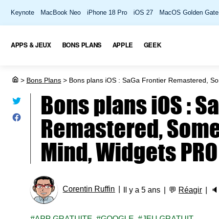
Keynote
MacBook Neo
iPhone 18 Pro
iOS 27
MacOS Golden Gate
APPS & JEUX
BONS PLANS
APPLE
GEEK
>
Bons Plans
>
Bons plans iOS : SaGa Frontier Remastered, S
Bons plans iOS : S
Remastered, Some
Mind, Widgets PRO
Corentin Ruffin
Il y a 5 ans
💬
Réagir

APP GRATUITE
GOOGLE
JEU GRATUIT