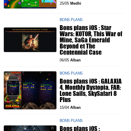
25/05
Medhi
BONS PLANS
Bons plans iOS : Star
Wars: KOTOR, This War of
Mine, SaGa Emerald
Beyond et The
Centennial Case
06/05
Alban
BONS PLANS
Bons plans iOS : GALAXIA
4, Monthly Dystopia, FAR:
Lone Sails, SkySafari 8
Plus
15/04
Alban
BONS PLANS
Bons plans iOS :